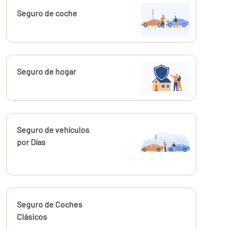
Calcúlalo ahora
Seguro de coche
Calcúlalo ahora
Seguro de hogar
Calcúlalo ahora
Seguro de vehículos
por Días
Calcúlalo ahora
Seguro de Coches
desde
33,00
Clásicos
€