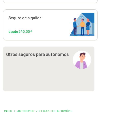
Calcúlalo ahora
Seguro de alquiler
desde
240,00
€
desde 240,00
€
Otros seguros para autónomos
INICIO
/
AUTONOMOS
/
SEGURO DEL AUTOMÓVIL