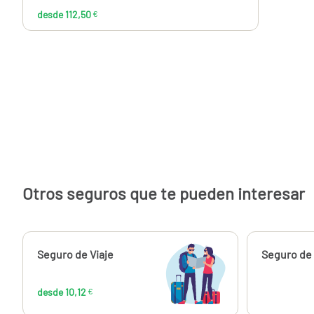
desde 112,50
€
Otros seguros que te pueden interesar
Calcúlalo ahora
Seguro de Viaje
Calcúlalo 
Seguro de 
desde
10,12
€
desde 10,12
€