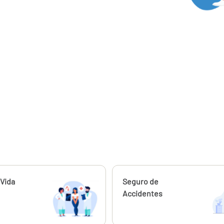
ahora
Vida
Calcúlalo ahora
Seguro de
Accidentes