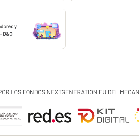
ahora
adores y
 - D&O
 POR LOS FONDOS NEXTGENERATION EU DEL MECAN