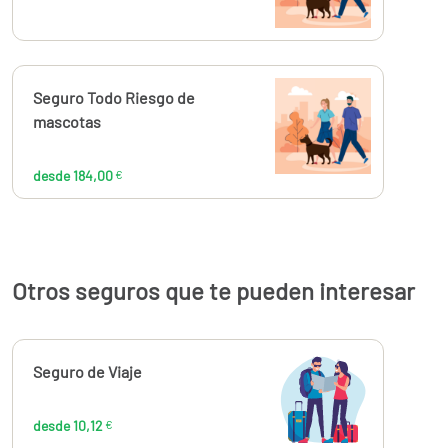
Calcúlalo ahora
Seguro Todo Riesgo de
desde
184,00
mascotas
€
desde 184,00
€
Otros seguros que te pueden interesar
Calcúlalo ahora
Seguro de Viaje
desde
10,12
€
desde 10,12
€