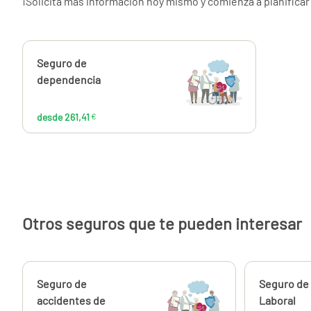
¡Solicita más información hoy mismo y comienza a planificar
Calcúlalo ahora
Seguro de
desde
261,41
dependencia
€
desde 261,41
€
Otros seguros que te pueden interesar
Calcúlalo ahora
Seguro de
Calcúlalo 
Seguro de 
desde
150,40
accidentes de
Laboral