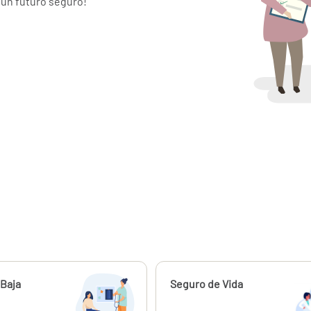
 un futuro seguro!
ahora
Baja
Calcúlalo ahora
Seguro de Vida