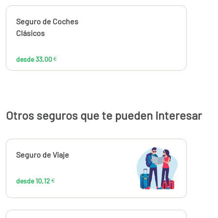
Calcúlalo ahora
Seguro de Coches
desde
33,00
Clásicos
€
desde 33,00
€
Otros seguros que te pueden interesar
Calcúlalo ahora
Seguro de Viaje
desde
10,12
€
desde 10,12
€