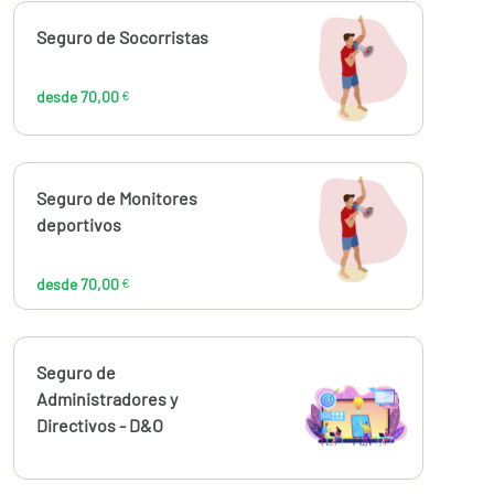
Calcúlalo ahora
Seguro de Socorristas
desde
70,00
€
desde 70,00
€
Calcúlalo ahora
Seguro de Monitores
desde
70,00
deportivos
€
desde 70,00
€
Calcúlalo ahora
Seguro de
Administradores y
Directivos - D&O