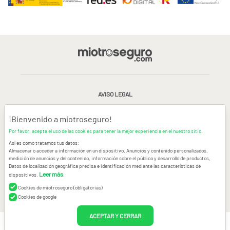
AVISO LEGAL
CONDICIONES GENERALES DE USO
¡Bienvenido a miotroseguro!
Por favor, acepta el uso de las cookies para tener la mejor experiencia en el nuestro sitio.
POLÍTICA DE PRIVACIDAD
|
CANAL DE DENUNCIAS
|
COOKIES
Así es como tratamos tus datos:
Almacenar o acceder a información en un dispositivo, Anuncios y contenido personalizados,
medición de anuncios y del contenido, información sobre el público y desarrollo de productos,
CONTACTAR
Datos de localización geográfica precisa e identificación mediante las características de
Leer más
dispositivos.
.
© Copyright miotroseguro.com 2026. Todos los derechos reservados
Images designed by
Freepik
Cookies de miotroseguro (obligatorias)
Cookies de google
ACEPTAR Y CERRAR