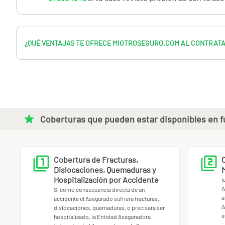
¿QUÉ VENTAJAS TE OFRECE MIOTROSEGURO.COM AL CONTRAT
Coberturas que pueden estar disponibles en fu
Cobertura de Fracturas,
Dislocaciones, Quemaduras y
Hospitalización por Accidente
l
A
Si como consecuencia directa de un
a
accidente el Asegurado sufriera fracturas,
A
dislocaciones, quemaduras, o precisara ser
e
hospitalizado, la Entidad Aseguradora