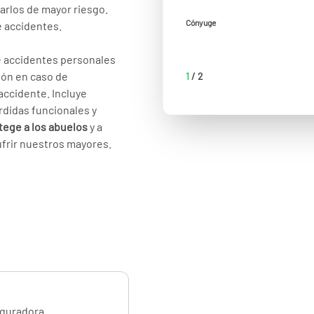
arlos de mayor riesgo.
Cónyuge
e accidentes.
e accidentes personales
ión en caso de
1
/
2
accidente. Incluye
rdidas funcionales y
tege a los abuelos
y a
ufrir nuestros mayores.
eguradora