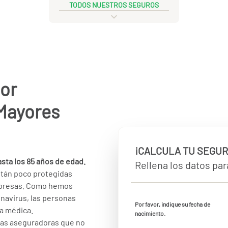
TODOS NUESTROS SEGUROS
or
 Mayores
¡CALCULA TU SEGUR
sta los 85 años de edad.
Rellena los datos para
tán poco protegidas
empresas. Como hemos
onavirus, las personas
Por favor, indique su fecha de
ia médica.
nacimiento.
 las aseguradoras que no