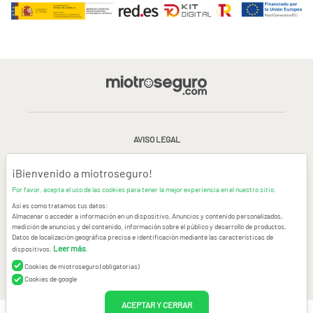
AVISO LEGAL
CONDICIONES GENERALES DE USO
¡Bienvenido a miotroseguro!
Por favor, acepta el uso de las cookies para tener la mejor experiencia en el nuestro sitio.
POLÍTICA DE PRIVACIDAD
|
CANAL DE DENUNCIAS
|
COOKIES
Así es como tratamos tus datos:
Almacenar o acceder a información en un dispositivo, Anuncios y contenido personalizados,
medición de anuncios y del contenido, información sobre el público y desarrollo de productos,
CONTACTAR
Datos de localización geográfica precisa e identificación mediante las características de
Leer más
dispositivos.
.
© Copyright miotroseguro.com 2026. Todos los derechos reservados
Images designed by
Freepik
Cookies de miotroseguro (obligatorias)
Cookies de google
ACEPTAR Y CERRAR