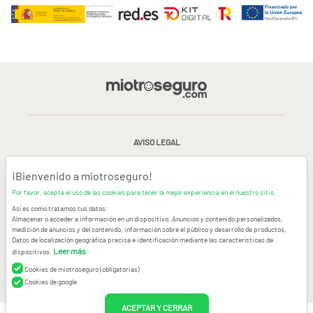
AVISO LEGAL
CONDICIONES GENERALES DE USO
¡Bienvenido a miotroseguro!
Por favor, acepta el uso de las cookies para tener la mejor experiencia en el nuestro sitio.
POLÍTICA DE PRIVACIDAD
|
CANAL DE DENUNCIAS
|
COOKIES
Así es como tratamos tus datos:
Almacenar o acceder a información en un dispositivo, Anuncios y contenido personalizados,
medición de anuncios y del contenido, información sobre el público y desarrollo de productos,
CONTACTAR
Datos de localización geográfica precisa e identificación mediante las características de
Leer más
dispositivos.
.
© Copyright miotroseguro.com 2026. Todos los derechos reservados
Cookies de miotroseguro (obligatorias)
Images designed by
Freepik
Cookies de google
ACEPTAR Y CERRAR