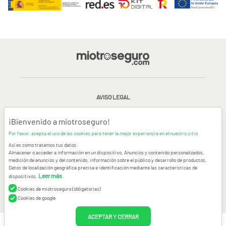
AVISO LEGAL
CONDICIONES GENERALES DE USO
¡Bienvenido a miotroseguro!
Por favor, acepta el uso de las cookies para tener la mejor experiencia en el nuestro sitio.
POLÍTICA DE PRIVACIDAD
|
CANAL DE DENUNCIAS
|
COOKIES
Así es como tratamos tus datos:
Almacenar o acceder a información en un dispositivo, Anuncios y contenido personalizados,
medición de anuncios y del contenido, información sobre el público y desarrollo de productos,
CONTACTAR
Datos de localización geográfica precisa e identificación mediante las características de
Leer más
dispositivos.
.
© Copyright miotroseguro.com 2026. Todos los derechos reservados
Images designed by
Freepik
Cookies de miotroseguro (obligatorias)
Cookies de google
ACEPTAR Y CERRAR