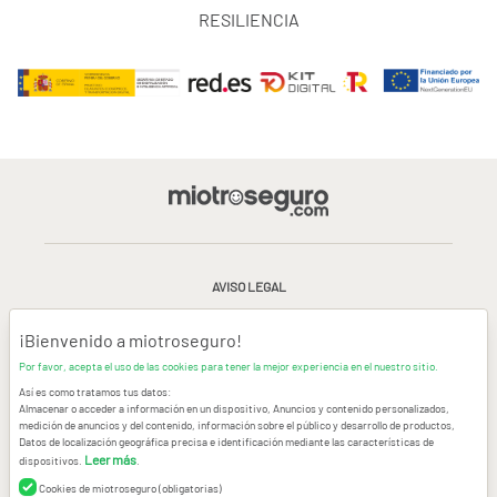
RESILIENCIA
AVISO LEGAL
CONDICIONES GENERALES DE USO
¡Bienvenido a miotroseguro!
Por favor, acepta el uso de las cookies para tener la mejor experiencia en el nuestro sitio.
POLÍTICA DE PRIVACIDAD
|
CANAL DE DENUNCIAS
|
COOKIES
Así es como tratamos tus datos:
Almacenar o acceder a información en un dispositivo, Anuncios y contenido personalizados,
medición de anuncios y del contenido, información sobre el público y desarrollo de productos,
CONTACTAR
Datos de localización geográfica precisa e identificación mediante las características de
Leer más
dispositivos.
.
© Copyright miotroseguro.com 2026. Todos los derechos reservados
Images designed by
Freepik
Cookies de miotroseguro (obligatorias)