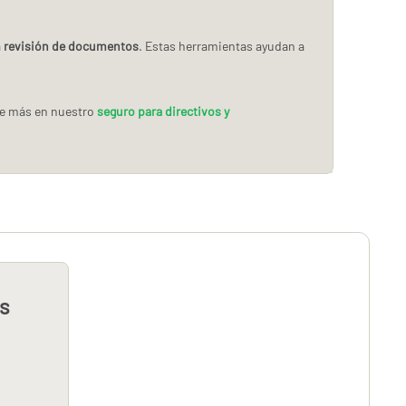
a
revisión de documentos
. Estas herramientas ayudan a
re más en nuestro
seguro para directivos y
us