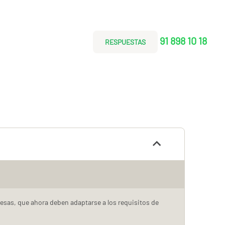
91 898 10 18
RESPUESTAS
resas, que ahora deben adaptarse a los requisitos de