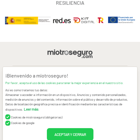
RESILIENCIA
¡Bienvenido a miotroseguro!
AVISO LEGAL
Por favor, acepta el uso de las cookies para tener la mejor experiencia en el nuestro sitio.
Así es como tratamos tus datos:
CONDICIONES GENERALES DE USO
Almacenar o acceder a información en un dispositivo, Anuncios y contenido personalizados,
medición de anuncios y del contenido, información sobre el público y desarrollo de productos,
Datos de localización geográfica precisa e identificación mediante las características de
POLÍTICA DE PRIVACIDAD
|
CANAL DE DENUNCIAS
|
COOKIES
Leer más
dispositivos.
.
Cookies de miotroseguro (obligatorias)
CONTACTAR
Cookies de google
© Copyright miotroseguro.com 2026. Todos los derechos reservados
ACEPTAR Y CERRAR
Images designed by
Freepik