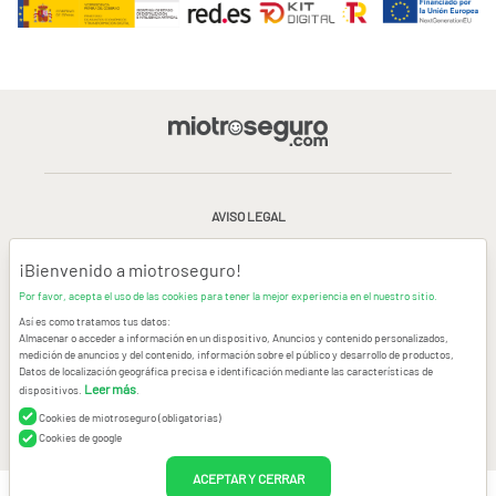
AVISO LEGAL
CONDICIONES GENERALES DE USO
¡Bienvenido a miotroseguro!
Por favor, acepta el uso de las cookies para tener la mejor experiencia en el nuestro sitio.
POLÍTICA DE PRIVACIDAD
|
CANAL DE DENUNCIAS
|
COOKIES
Así es como tratamos tus datos:
Almacenar o acceder a información en un dispositivo, Anuncios y contenido personalizados,
medición de anuncios y del contenido, información sobre el público y desarrollo de productos,
CONTACTAR
Datos de localización geográfica precisa e identificación mediante las características de
Leer más
dispositivos.
.
© Copyright miotroseguro.com 2026. Todos los derechos reservados
Cookies de miotroseguro (obligatorias)
Images designed by
Freepik
Cookies de google
ACEPTAR Y CERRAR