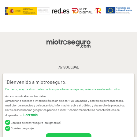
AVISO LEGAL
CONDICIONES GENERALES DE USO
¡Bienvenido a miotroseguro!
Por favor, acepta el uso de las cookies para tener la mejor experiencia en el nuestro sitio.
POLÍTICA DE PRIVACIDAD
|
CANAL DE DENUNCIAS
|
COOKIES
Así es como tratamos tus datos:
Almacenar o acceder a información en un dispositivo, Anuncios y contenido personalizados,
medición de anuncios y del contenido, información sobre el público y desarrollo de productos,
CONTACTAR
Datos de localización geográfica precisa e identificación mediante las características de
Leer más
dispositivos.
.
© Copyright miotroseguro.com 2026. Todos los derechos reservados
Images designed by
Freepik
Cookies de miotroseguro (obligatorias)
Cookies de google