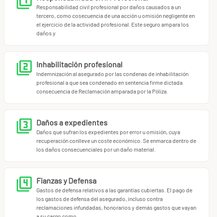
¿Por qué elegir Miotroseguro.com?
Responsabilidad civil profesional por daños causados a un
Experiencia y especialización en seguros de
tercero, como cosecuencia de una acción u omisión negligente en
responsabilidad civil profesional para quimicos.
el ejercicio de la actividad profesional. Este seguro ampara los
daños y
Atención personalizada: correduría independiente que
compara varias compañías para ofrecerte la mejor opción.
Proceso 100% online: calcula tu prima y contrata en
Inhabilitación profesional
pocos minutos, sin complicaciones.
Indemnización al asegurado por las condenas de inhabilitación
Asesoramiento experto en el
91 898 10 18
o por correo a
profesional a que sea condenado en sentencia firme dictada
consecuencia de Reclamación amparada por la Póliza.
info@miotroseguro.com
.
No dejes tu tranquilidad al azar. Protege tu profesión y
Daños a expedientes
asegura tu futuro con un seguro de responsabilidad civil
Daños que sufran los expedientes por error u omisión, cuya
para quimicos que realmente te respalda.
Calcula tu prima
recuperación conlleve un coste económico. Se enmarca dentro de
los daños consecuenciales por un daño material.
ahora
y descubre cómo podemos ayudarte a ejercer con
total confianza.
Fianzas y Defensa
Gastos de defensa relativos a las garantías cubiertas. El pago de
los gastos de defensa del asegurado, incluso contra
reclamaciones infundadas, honorarios y demás gastos que vayan
a su cargo como