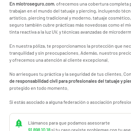
En miotroseguro.com
, ofrecemos una cobertura completa 
trabajan en el mundo del tatuaje y piercing, incluyendo téc
artístico, piercing tradicional y moderno, tatuaje cosmétic
seguro también cubre prácticas más novedosas como el mic
tinta reactiva a la luz UV, y técnicas avanzadas de microderm
En nuestra póliza, te proporcionamos la protección que nec
tranquilidad y sin preocupaciones. Además, nuestros prec
y ofrecemos una atención al cliente excepcional.
No arriesgues tu práctica y la seguridad de tus clientes. C
de responsabilidad civil para profesionales del tatuaje y pie
protegido en todo momento.
Si estás asociado a alguna federación o asociación profesion
piercing, contrata online a precios mejorados.
Llámanos para que podamos asesorarte
Nuestro seguro de responsabilidad civil para el arte corpor
91 898 10 18
si tu caso reviste problemas con tu as
responsabilidad civil profesional en la actividad de tatuaje 