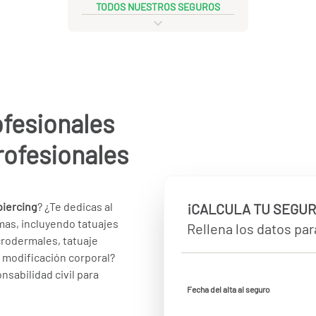
TODOS NUESTROS SEGUROS
ofesionales
rofesionales
piercing
? ¿Te dedicas al
¡CALCULA TU SEGUR
mas, incluyendo tatuajes
Rellena los datos para
crodermales, tatuaje
e modificación corporal?
nsabilidad civil para
Fecha del alta al seguro