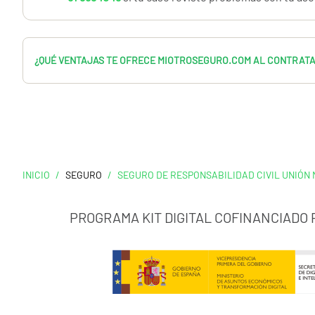
Tatuaje artístico y cosmético
Piercing tradicional y moderno
¿QUÉ VENTAJAS TE OFRECE MIOTROSEGURO.COM AL CONTRAT
Microdermales
Microblading
Tatuajes con tinta reactiva a la luz UV
Técnicas avanzadas de modificación corporal
Consulta el producto y si tienes dudas, llámanos al 91.898.10
ayudarte.
INICIO
/
SEGURO
/
SEGURO DE RESPONSABILIDAD CIVIL UNIÓN
PROGRAMA KIT DIGITAL COFINANCIADO