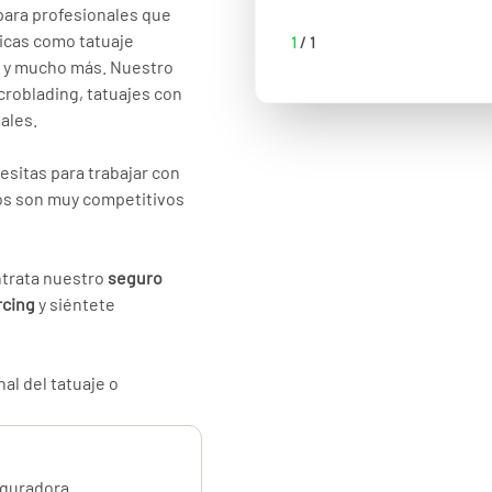
para profesionales que
nicas como tatuaje
1
/
1
o, y mucho más. Nuestro
roblading, tatuajes con
ales.
esitas para trabajar con
ios son muy competitivos
ontrata nuestro
seguro
rcing
y siéntete
al del tatuaje o
al protege tu
eguradora
y piercing, incluyendo: