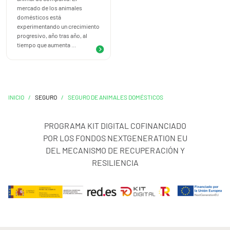
cuatro patas.
mercado de los animales
domésticos está
experimentando un crecimiento
Este seguro de responsabilidad civil de animales
progresivo, año tras año, al
domésticos cubre:
tiempo que aumenta ...
- Responsabilidad civil de los daños a terceros causados por
el animal
INICIO
/
SEGURO
/
SEGURO DE ANIMALES DOMÉSTICOS
- Gastos de defensa y Fianzas
PROGRAMA KIT DIGITAL COFINANCIADO
Ejemplos de siniestros:
POR LOS FONDOS NEXTGENERATION EU
DEL MECANISMO DE RECUPERACIÓN Y
· Caballo descontrolado provoca un accidente de tráfico.
RESILIENCIA
· Caballo cozea a otro caballo causándole lesiones.
· Un perro muerde a una persona.
· Perro tira al suelo a un ciclista causándole lesiones.
Calcula y contrata tu seguro de animales online
.