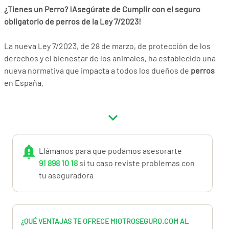
¿Tienes un Perro? ¡Asegúrate de Cumplir con el seguro
obligatorio de perros de la Ley 7/2023!
La nueva Ley 7/2023, de 28 de marzo, de protección de los
derechos y el bienestar de los animales, ha establecido una
nueva normativa que impacta a todos los dueños de
perros
en España.
¿Estás al tanto de tus obligaciones?
El Artículo 30 - Tenencia de perros:
No importa si tu fiel
amigo es un Akita Inu o un Bóxer, desde ahora, como
Llámanos para que podamos asesorarte
propietario o tenedor del perro, estás obligado a contratar y
91 898 10 18
si tu caso reviste problemas con
mantener un
seguro de responsabilidad civil de perros por
tu aseguradora
daños a terceros
. Esta cobertura debe extenderse también
a las personas encargadas de su cuidado y tener una cuantía
adecuada para cubrir posibles gastos derivados de
accidentes o imprevistos.
¿QUÉ VENTAJAS TE OFRECE MIOTROSEGURO.COM AL