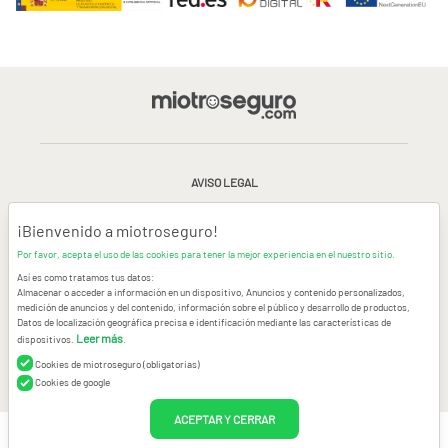
AVISO LEGAL
CONDICIONES GENERALES DE USO
¡Bienvenido a miotroseguro!
Por favor, acepta el uso de las cookies para tener la mejor experiencia en el nuestro sitio.
POLÍTICA DE PRIVACIDAD
|
CANAL DE DENUNCIAS
|
COOKIES
Así es como tratamos tus datos:
Almacenar o acceder a información en un dispositivo, Anuncios y contenido personalizados,
medición de anuncios y del contenido, información sobre el público y desarrollo de productos,
CONTACTAR
Datos de localización geográfica precisa e identificación mediante las características de
Leer más
dispositivos.
.
© Copyright miotroseguro.com 2026. Todos los derechos reservados
Images designed by
Freepik
Cookies de miotroseguro (obligatorias)
Cookies de google
ACEPTAR Y CERRAR