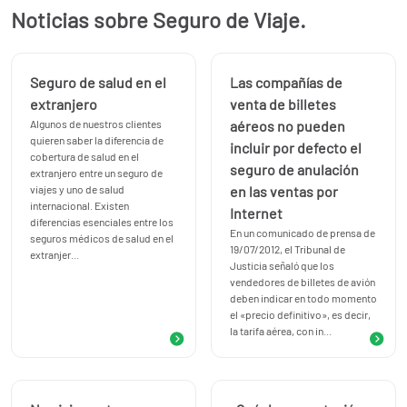
Noticias sobre Seguro de Viaje.
Robo y daños materiales al equipaje
1.200 €
Demora del viaje en la salida del medio de transporte y
pérdida de servicios
Seguro de salud en el
Las compañías de
Demora del viaje en la salida del medio de transporte
Hasta
extranjero
venta de billetes
300 € (50 € cada 6
Algunos de nuestros clientes
aéreos no pueden
horas)
quieren saber la diferencia de
incluir por defecto el
Extensión de viaje obligada
Hasta 300 € (50 € por día)
cobertura de salud en el
seguro de anulación
Demora en la llegada del medio de transporte Hasta 300 €
extranjero entre un seguro de
viajes y uno de salud
en las ventas por
(50 € cada 6
internacional. Existen
Internet
horas)
diferencias esenciales entre los
En un comunicado de prensa de
Cambio de servicios inicialmente contratados
seguros médicos de salud en el
19/07/2012, el Tribunal de
extranjer...
Salida de un vuelo no previsto
Hasta 180 € (30 € cada 6
Justicia señaló que los
horas)
vendedores de billetes de avión
deben indicar en todo momento
Salida de un transporte alternativo
no previsto Hasta 180 €
el «precio definitivo», es decir,
(30 € cada 6 horas)
la tarifa aérea, con in...
Cambio de hoteles/apartamentos
Hasta 180 € (30 € por día)
Reembolso de vacaciones no disfrutadas
Hasta 3.000 €
Transmisión de mensajes urgentes