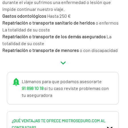
durante el viaje sufrimos una enfermedad o lesión que
impide continuar nuestro viaje.
Gastos odontológicos
Hasta 250 €
Repatriación o transporte sanitario de heridos
o enfermos
La totalidad de su coste
Repatriación o transporte de los demás asegurados
La
totalidad de su coste
Repatriación o transporte de menores
o con discapacidad
La totalidad de su coste
Desplazamiento de un familiar o acompañante
en caso de
hospitalización
Desplazamiento de un familiar en caso de hospitalización
Llámanos para que podamos asesorarte
superior a 5 días La totalidad de su coste
91 898 10 18
si tu caso reviste problemas con
Gastos de estancia e
n caso de hospitalización Hasta 1.000 €
tu aseguradora
(100 € x 10 días)
Gastos desplazamiento de un familiar
para
acompañamiento de hijos menores o con discapacidad La
totalidad de su coste
¿QUÉ VENTAJAS TE OFRECE MIOTROSEGURO.COM AL
Convalecencia en hotel H
asta 1.000 € (100 € x 10 días)
CONTRATAR?