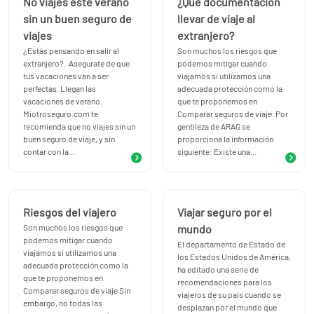
No viajes este verano
¿Qué documentación
Envío de medicamentos en el extranjero
La totalidad de su
sin un buen seguro de
llevar de viaje al
coste
viajes
extranjero?
Adelanto de fondos monetarios en el extranjero
Hasta 3.000
¿Estás pensando en salir al
Son muchos los riesgos que
€
extranjero?. Asegurate de que
podemos mitigar cuando
Gastos de cancelación del viaje para cubrir los gastos ante
tus vacaciones van a ser
viajamos si utilizamos una
imprevistos que nos impidan realizar el viaje programado.
perfectas. Llegan las
adecuada protección como la
vacaciones de verano.
que te proponemos en
Elige entre coberturas para ajustar el seguro de viaje a tus
Miotroseguro.com te
Comparar seguros de viaje. Por
necesidades.
recomienda que no viajes sin un
gentileza de ARAG se
Además, mediante el pago de prima adicional se puede
buen seguro de viaje, y sin
proporciona la información
contar con la...
siguiente: Existe una...
ampliar el ámbito de las actividades protegidas del seguro
de viaje a los viajes deportivos como Aguas bravas, airsolf,
barranquismo, buceo y actividades subacuáticas a menos
de 20 metros de profundidad, búlder hasta 8 metros de
Riesgos del viajero
Viajar seguro por el
altura, equitación, escalada deportiva, esgrima,
Son muchos los riesgos que
mundo
espeleología a menos de 150 metros de profundidad, esquí
podemos mitigar cuando
El departamento de Estado de
viajamos si utilizamos una
acuático, fly surf, hidrobob, hidrospeed, kitesurf,
los Estados Unidos de América,
adecuada protección como la
ha editado una serie de
cicloturismo, travesías en bicicleta de montaña, psicobloc
que te proponemos en
recomendaciones para los
hasta 8 metros de altura, quads, rafting, rapel, salto
Comparar seguros de viaje Sin
viajeros de su país cuando se
embargo, no todas las
elástico, supervivencia, trekking hasta 5.000 metros de
desplazan por el mundo que