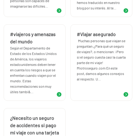
personas son capaces de
hemos traducido en nuestro
altitud, y cualquier otra actividad de similares
imaginarse las difíciles...
blog por su interés. Al te...
características que apruebe el asegurador.
Calcula ahora tu precio y condiciones.
Si encuentras cualquier problema o duda, no dejes de
llamarnos por teléfono o escribirnos preguntándonos al
#viajeros y amenazas
#Viajar asegurado
+34.91.898.10.18 o si lo prefeires escribiendonos un correo a
del mundo
Muchas personas que viajan se
preguntan:¿Para qué un seguro
info@miotroseguro.com
Según el Departamento de
de viajes?, o mencionan: ¡Pero
Estado de los Estados Unidos
si el seguro cuesta casi la cuarta
de América, los viajeros
parte de mi viaje!
estadounidenses deben tener
Miotroseguro.com En este
en cuenta los riesgos a que se
post, damos algunos consejos
enfrentan cuando viajen por el
al respecto. U...
mundo. Estas
recomendaciones son muy
útiles tambi&...
¿Necesito un seguro
de accidentes si pago
mi viaje con una tarjeta