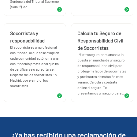
Sentencia del Tribunal Supremo
(Sala 1ª), de...
Socorristas y
Calcula tu Seguro de
responsabilidad
Responsabilidad Civil
El socorrista es un profesional
de Socorristas
cualificado, al que se le exige en
Miotroseguro.com anuncia la
cada comunidad autónoma una
puesta en marcha de un seguro
cualificación profesional que ha
de responsabilidad civil para
de certificarse o acreditarse.
proteger la labor de socorristas
Registro de los socorristas En
y profesores de natación este
Madrid, por ejemplo, los
verano. Calcula y contrata
socorristas...
online el seguro. Te
presentamos un seguro para ...
¿Ya has recibido una reclamación de