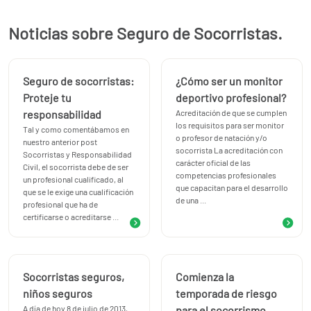
Noticias sobre Seguro de Socorristas.
Seguro de socorristas:
¿Cómo ser un monitor
Proteje tu
deportivo profesional?
responsabilidad
Acreditación de que se cumplen
los requisitos para ser monitor
Tal y como comentábamos en
o profesor de natación y/o
nuestro anterior post
socorrista La acreditación con
Socorristas y Responsabilidad
carácter oficial de las
Civil, el socorrista debe de ser
competencias profesionales
un profesional cualificado, al
que capacitan para el desarrollo
que se le exige una cualificación
de una ...
profesional que ha de
certificarse o acreditarse ...
Socorristas seguros,
Comienza la
niños seguros
temporada de riesgo
A día de hoy 8 de julio de 2013,
para el socorrismo