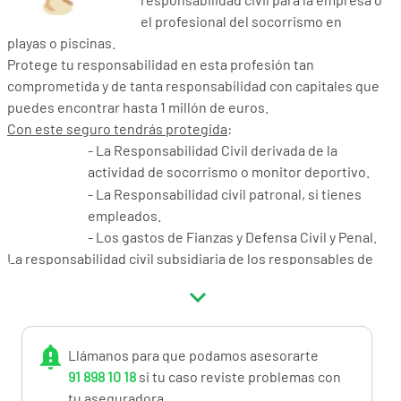
el profesional del socorrismo en
playas o piscinas.
Protege tu responsabilidad en esta profesión tan
comprometida y de tanta responsabilidad con capitales que
puedes encontrar hasta 1 millón de euros.
Con este seguro tendrás protegida
:
- La Responsabilidad Civil derivada de la
actividad de socorrismo o monitor deportivo.
- La Responsabilidad civil patronal, si tienes
empleados.
- Los gastos de Fianzas y Defensa Civil y Penal.
La responsabilidad civil subsidiaria de los responsables de
custodiar el baño de las personas puede recaer en las
empresas, colegios con piscinas, organizadores de
campamentos con piscinas, ayuntamientos en relación con
los bañistas de sus playas, comunidades de propietarios
Llámanos para que podamos asesorarte
con piscinas, y en los socorristas de manera directa durante
91 898 10 18
si tu caso reviste problemas con
sus labores de vigilancia y salvamento.
tu aseguradora