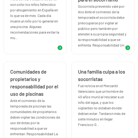
son ocho los niños fallecidos
Socorrista prevenido vale por
por ahogamiento en España en
dos Ante el comienzo de la
lo que va de mes. Cada día
temporada el socorrista debe
muere un niño por lo general en
preocuparse por vigilar al
una piscina. Algunas
público pero también por
recomendaciones para evitar la
atender a su propia seguridad y
mu...
la responsabilidad a que se
enfrenta. Responsabilidad Un...
Comunidades de
Una familia culpa a los
propietarios y
socorristas
responsabilidad por el
Fue noticia en el Mercantil
Valenciano que un hombre de
uso de piscinas
40 años murió al rescatar a un
Ante el comienzo de la
niño del agua, y que los
temporada de piscinas las
vigilantes no estaban donde
comunidades de propietarios
debían estar. Tardaron más de
deben vigilar las condiciones de
siete minutos en llegar
uso de éstas por la
Francisco G...
responsabiliad a que se
enfrentan. Responsabilidad La