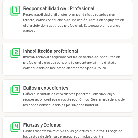
enfermeria, ofreciendo coberturas opcionales para
Responsabilidad civil Profesional
personalizar tu seguro según tu especialidad y volumen de
Responsabilidad civil profesional por daños causados a un
actividad.
tercero, como cosecuencia de una acción u omisión negligente en
el ejercicio de la actividad profesional. Este seguro ampara los
daños y
¿Por qué elegir Miotroseguro.com?
Experiencia y especialización en seguros de
responsabilidad civil profesional para auxiliares de
Inhabilitación profesional
enfermeria.
Indemnización al asegurado por las condenas de inhabilitación
Atención personalizada: correduría independiente que
profesional a que sea condenado en sentencia firme dictada
consecuencia de Reclamación amparada por la Póliza.
compara varias compañías para ofrecerte la mejor opción.
Proceso 100% online: calcula tu prima y contrata en
pocos minutos, sin complicaciones.
Daños a expedientes
Asesoramiento experto en el
91 898 10 18
o por correo a
Daños que sufran los expedientes por error u omisión, cuya
info@miotroseguro.com
.
recuperación conlleve un coste económico. Se enmarca dentro de
los daños consecuenciales por un daño material.
No dejes tu tranquilidad al azar. Protege tu profesión y
asegura tu futuro con un seguro de responsabilidad civil
Fianzas y Defensa
para auxiliares de enfermeria que realmente te respalda.
Gastos de defensa relativos a las garantías cubiertas. El pago de
Calcula tu prima ahora
y descubre cómo podemos ayudarte
los gastos de defensa del asegurado, incluso contra