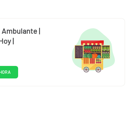
 Ambulante |
Hoy |
HORA