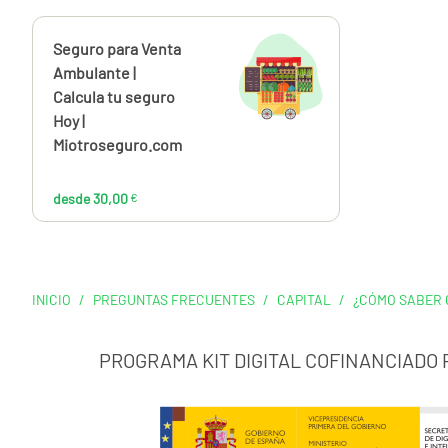
Calcúlalo ahora
Seguro para Venta
desde
30,00
Ambulante |
€
Calcula tu seguro
Hoy |
Miotroseguro.com
desde 30,00
€
INICIO
/
PREGUNTAS FRECUENTES
/
CAPITAL
/
¿CÓMO SABER 
PROGRAMA KIT DIGITAL COFINANCIADO