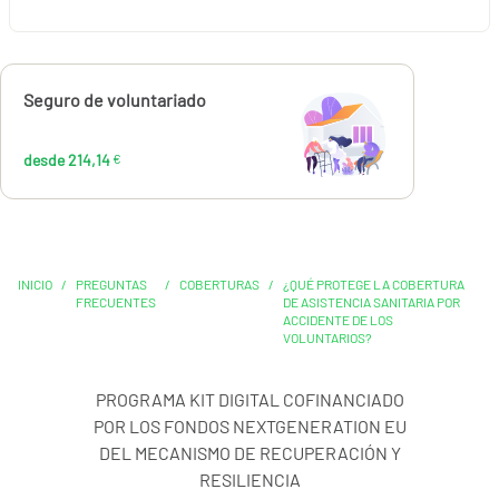
Calcúlalo ahora
Seguro de voluntariado
desde
214,14
€
desde 214,14
€
INICIO
/
PREGUNTAS
/
COBERTURAS
/
¿QUÉ PROTEGE LA COBERTURA
FRECUENTES
DE ASISTENCIA SANITARIA POR
ACCIDENTE DE LOS
VOLUNTARIOS?
PROGRAMA KIT DIGITAL COFINANCIADO
POR LOS FONDOS NEXTGENERATION EU
DEL MECANISMO DE RECUPERACIÓN Y
RESILIENCIA