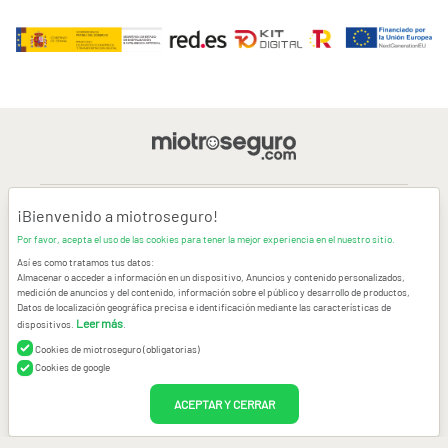
¡Bienvenido a miotroseguro!
AVISO LEGAL
Por favor, acepta el uso de las cookies para tener la mejor experiencia en el nuestro sitio.
Así es como tratamos tus datos:
CONDICIONES GENERALES DE USO
Almacenar o acceder a información en un dispositivo, Anuncios y contenido personalizados,
medición de anuncios y del contenido, información sobre el público y desarrollo de productos,
Datos de localización geográfica precisa e identificación mediante las características de
POLÍTICA DE PRIVACIDAD
|
CANAL DE DENUNCIAS
|
COOKIES
Leer más
dispositivos.
.
Cookies de miotroseguro (obligatorias)
CONTACTAR
Cookies de google
© Copyright miotroseguro.com 2026. Todos los derechos reservados
ACEPTAR Y CERRAR
Images designed by
Freepik