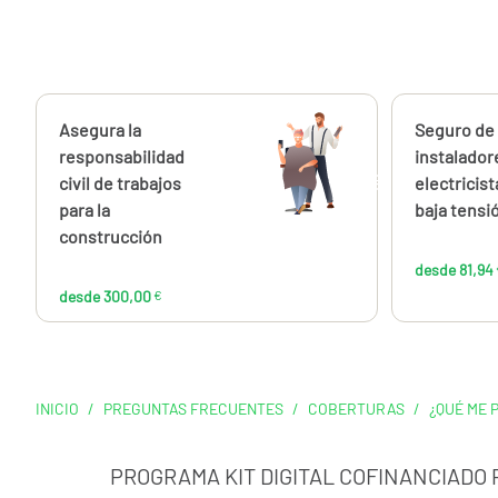
Calcúlalo ahora
Asegura la
Calcúlalo 
Seguro de
desde
300,00
responsabilidad
instalador
€
civil de trabajos
electricist
para la
baja tensi
construcción
desde 81,94
desde 300,00
€
INICIO
/
PREGUNTAS FRECUENTES
/
COBERTURAS
/
¿QUÉ ME 
PROGRAMA KIT DIGITAL COFINANCIADO