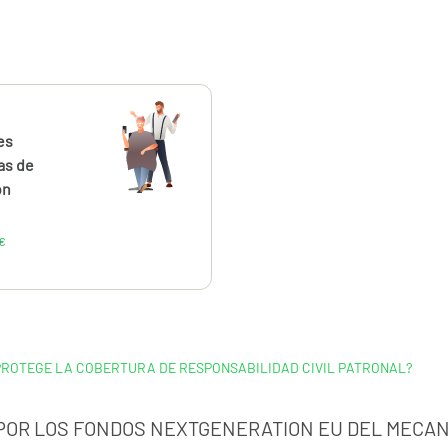
ahora
desde
81,94
es
€
as de
ón
€
PROTEGE LA COBERTURA DE RESPONSABILIDAD CIVIL PATRONAL?
 POR LOS FONDOS NEXTGENERATION EU DEL MECAN