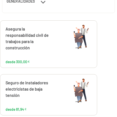
GENERALIDADES
Calcúlalo ahora
Asegura la
desde
300,00
responsabilidad civil de
€
trabajos para la
construcción
desde 300,00
€
Calcúlalo ahora
Seguro de instaladores
desde
81,94
electricistas de baja
€
tensión
desde 81,94
€