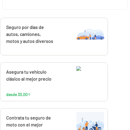
Calcúlalo ahora
Seguro por días de
autos, camiones,
motos y autos diversos
Calcúlalo ahora
Asegura tu vehículo
desde
33,00
clásico al mejor precio
€
desde 33,00
€
Calcúlalo ahora
Contrata tu seguro de
moto con el mejor