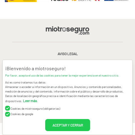
AVISO LEGAL
CONDICIONES GENERALES DE USO
¡Bienvenido a miotroseguro!
Por favor, acepta el uso de las cookies para tener la mejor experiencia en el nuestro sitio.
POLÍTICA DE PRIVACIDAD
|
CANAL DE DENUNCIAS
|
COOKIES
Así es como tratamos tus datos:
Almacenar o acceder a información en un dispositivo, Anuncios y contenido personalizados,
medición de anuncios y del contenido, información sobre el público y desarrollo de productos,
CONTACTAR
Datos de localización geográfica precisa e identificación mediante las características de
Leer más
dispositivos.
.
© Copyright miotroseguro.com 2026. Todos los derechos reservados
Images designed by
Freepik
Cookies de miotroseguro (obligatorias)
Cookies de google
ACEPTAR Y CERRAR