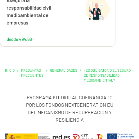
Calcúlalo ahora
Asegura la
desde
494,66
responsabilidad civil
€
medioambiental de
empresas
desde 494,66
€
INICIO
/
PREGUNTAS
/
GENERALIDADES
/
¿ES OBLIGATORIO EL SEGURO
FRECUENTES
DE RESPONSABILIDAD
MEDIOAMBIENTAL?
PROGRAMA KIT DIGITAL COFINANCIADO
POR LOS FONDOS NEXTGENERATION EU
DEL MECANISMO DE RECUPERACIÓN Y
RESILIENCIA