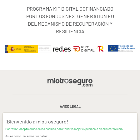
Hipnoterapia,
Terapias de Sonido y Rebirthing
PROGRAMA KIT DIGITAL COFINANCIADO
POR LOS FONDOS NEXTGENERATION EU
Consulta el producto y si tienes dudas, llámanos al
DEL MECANISMO DE RECUPERACIÓN Y
91.898.10.18
. Nos gustará ayudarte.
RESILIENCIA
AVISO LEGAL
CONDICIONES GENERALES DE USO
¡Bienvenido a miotroseguro!
Por favor, acepta el uso de las cookies para tener la mejor experiencia en el nuestro sitio.
POLÍTICA DE PRIVACIDAD
|
CANAL DE DENUNCIAS
|
COOKIES
Así es como tratamos tus datos: