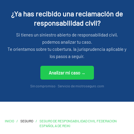
chikum,
¿Ya has recibido una reclamación de
reajuste vital,
coaching,
responsabilidad civil?
biomagnetismo, auriculoterapia, bioneuroemoción,
programación neurolinguística,
Si tienes un siniestro abierto de responsabilidad civil,
mindfulness,
podemos analizar tu caso.
herbodietética,
Te orientamos sobre tu cobertura, la jurisprudencia aplicable y
Yoga, Taichi, Meditación,
los pasos a seguir.
Reflexología,
Cristaloterapia, cráneo sacral,
Analizar mi caso →
Registros Akashicos,
Flores de Bach,
Sin compromiso · Servicio de miotroseguro.com
Terapia Gestalt,
Terapia LNT, constelaciones familiares,
Péndulo hebreo y radiestesia y Aromaterapia,
Técnica de Liberación Emocional EFT Tapping,
Tarot Evolutivo. Barras de Access,
INICIO
/
SEGURO
/
SEGURO DE RESPONSABILIDAD CIVIL FEDERACION
ESPAÑOLA DE REIKI
Reajuste Vital (Inside Dance),