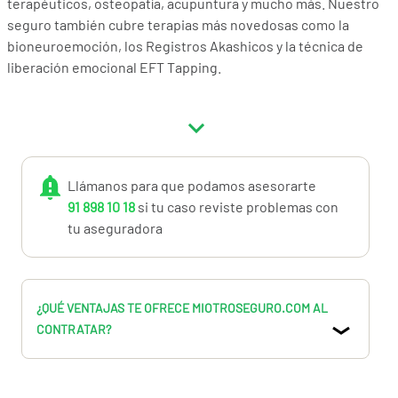
terapéuticos, osteopatía, acupuntura y mucho más. Nuestro
seguro también cubre terapias más novedosas como la
bioneuroemoción, los Registros Akashicos y la técnica de
liberación emocional EFT Tapping.
En nuestra póliza, te proporcionamos la protección que
necesitas para trabajar con tranquilidad y sin
preocupaciones. Además, nuestros precios son muy
competitivos y ofrecemos una atención al cliente
Llámanos para que podamos asesorarte
excepcional.
91 898 10 18
si tu caso reviste problemas con
tu aseguradora
No arriesgues tu práctica y la seguridad de tus clientes.
Contrata nuestro seguro de responsabilidad civil para
profesionales de terapias naturales y siéntete protegido en
todo momento.
¿QUÉ VENTAJAS TE OFRECE MIOTROSEGURO.COM AL
CONTRATAR?
Si estás asociciado a la Federación Española de Reiki
contrata online a precios mejorados.