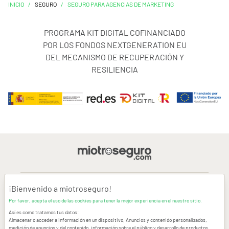
INICIO
/
SEGURO
/
SEGURO PARA AGENCIAS DE MARKETING
PROGRAMA KIT DIGITAL COFINANCIADO
POR LOS FONDOS NEXTGENERATION EU
DEL MECANISMO DE RECUPERACIÓN Y
RESILIENCIA
¡Bienvenido a miotroseguro!
AVISO LEGAL
Por favor, acepta el uso de las cookies para tener la mejor experiencia en el nuestro sitio.
Así es como tratamos tus datos:
CONDICIONES GENERALES DE USO
Almacenar o acceder a información en un dispositivo, Anuncios y contenido personalizados,
medición de anuncios y del contenido, información sobre el público y desarrollo de productos,