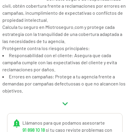
civil, obtén cobertura frente a reclamaciones por errores en
campañas, incumplimiento de expectativas o conflictos de
propiedad intelectual.
Calcula tu seguro en Miotroseguro.com y protege cada
estrategia con la tranquilidad de una cobertura adaptada a
las necesidades de tu agencia.
Protégente contra los riesgos principales:
Responsabilidad con el cliente: Asegura que cada
campaña cumple con las expectativas del cliente y evita
reclamaciones por daños.
Errores en campañas: Protege a tu agencia frente a
demandas por campañas defectuosas o que no alcancen los
objetivos.
Propiedad intelectual: Cubre a tu agencia frente a
reclamaciones por uso no autorizado de contenido o
infracción de derechos de autor.
Calcula en minutos y asegura tu tranquilidad con un proceso
Llámanos para que podamos asesorarte
rápido y diseñado para agencias de marketing.
91 898 10 18
si tu caso reviste problemas con