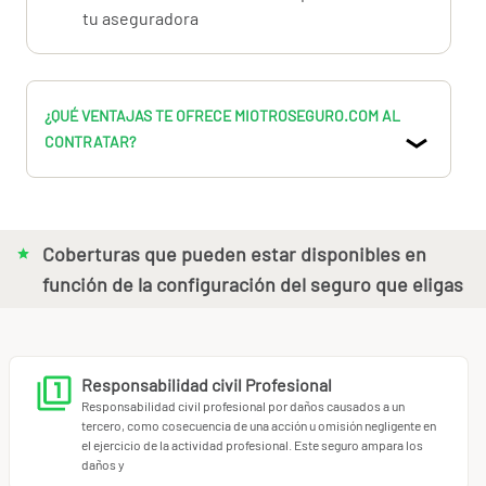
Para asesoría personalizada, llámanos al 902.74.79.78 o
tu aseguradora
91.898.10.18.
Nota: Se cubre la actividad de agencias de marketing
excepto marketing directo, promoción de ventas y
¿QUÉ VENTAJAS TE OFRECE MIOTROSEGURO.COM AL
telemarketing.
CONTRATAR?
Coberturas que pueden estar disponibles en
función de la configuración del seguro que eligas
Responsabilidad civil Profesional
Responsabilidad civil profesional por daños causados a un
tercero, como cosecuencia de una acción u omisión negligente en
el ejercicio de la actividad profesional. Este seguro ampara los
daños y