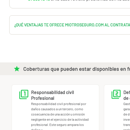
¿QUÉ VENTAJAS TE OFRECE MIOTROSEGURO.COM AL CONTRAT
Coberturas que pueden estar disponibles en fu
Responsabilidad civil
Def
Profesional
de 
Responsabilidad civil profesional por
Gast
daños causados a un tercero, como
gara
cosecuencia de una acción u omisión
de d
negligente en el ejercicio de la actividad
inve
profesional. Este seguro ampara los
tran
daños y
rec