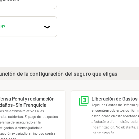
AR?
nción de la configuración del seguro que eligas
ensa Penal y reclamación
Liberación de Gastos
daños- Sin Franquicia
Aquellos Gastos de Defensa q
encuentren cubiertos conforme
os de defensa relativos a las
establecido en este apartado 
ntías cubiertas. El pago de los gastos
afectarán o disminuirán, los L
efensa del asegurado en la
Indemnización. No obstante, c
stigación, defensa judicial o
indemnización
sacción extrajudicial, incluso contra
lamaciones