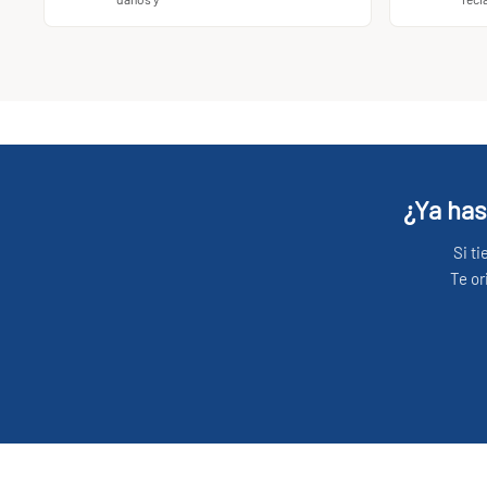
¿Ya has
Si t
Te or