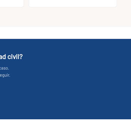
d civil?
caso.
eguir.