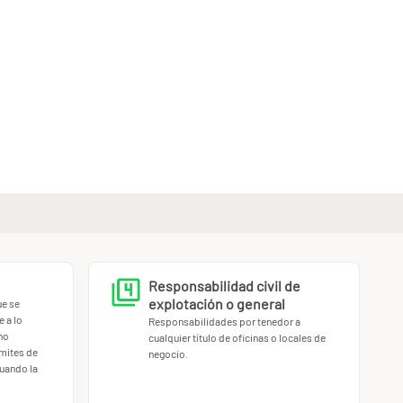
Responsabilidad civil de
explotación o general
ue se
 a lo
Responsabilidades por tenedor a
no
cualquier título de oficinas o locales de
ímites de
negocio.
uando la