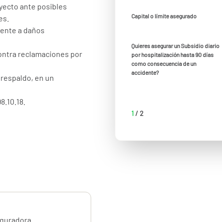
yecto ante posibles
Capital o límite asegurado
es.
rente a daños
Quieres asegurar un Subsidio diario
contra reclamaciones por
por hospitalización hasta 90 días
como consecuencia de un
accidente?
 respaldo, en un
8.10.18.
1
/
2
eguradora