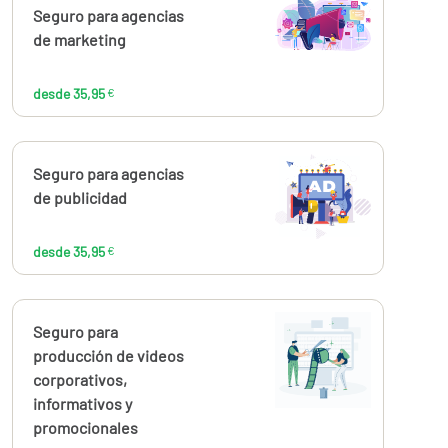
Calcúlalo ahora
Seguro para agencias
desde
35,95
de marketing
€
desde 35,95
€
Calcúlalo ahora
Seguro para agencias
desde
35,95
de publicidad
€
desde 35,95
€
Calcúlalo ahora
Seguro para
desde
35,95
producción de videos
€
corporativos,
informativos y
promocionales