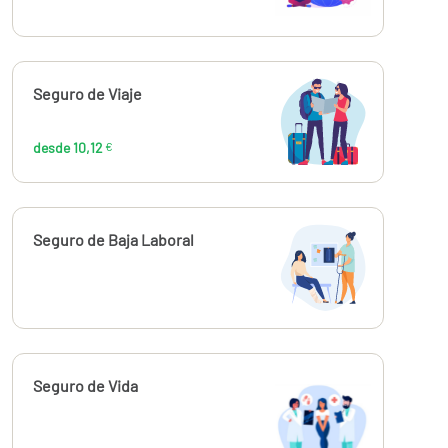
Calcúlalo ahora
Seguro de Viaje
desde
10,12
€
desde 10,12
€
Calcúlalo ahora
Seguro de Baja Laboral
Calcúlalo ahora
Seguro de Vida