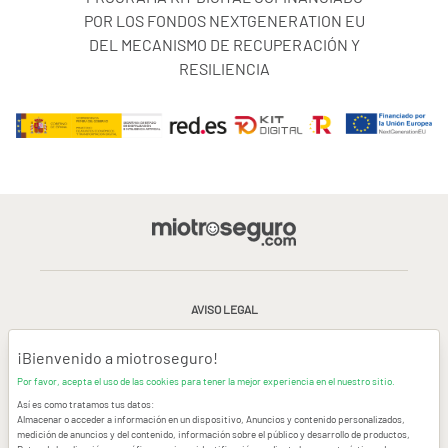
POR LOS FONDOS NEXTGENERATION EU
DEL MECANISMO DE RECUPERACIÓN Y
RESILIENCIA
AVISO LEGAL
CONDICIONES GENERALES DE USO
¡Bienvenido a miotroseguro!
Por favor, acepta el uso de las cookies para tener la mejor experiencia en el nuestro sitio.
POLÍTICA DE PRIVACIDAD
|
CANAL DE DENUNCIAS
|
COOKIES
Así es como tratamos tus datos:
Almacenar o acceder a información en un dispositivo, Anuncios y contenido personalizados,
medición de anuncios y del contenido, información sobre el público y desarrollo de productos,
CONTACTAR