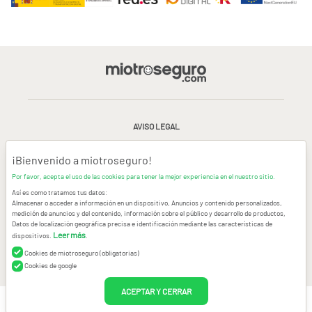
AVISO LEGAL
CONDICIONES GENERALES DE USO
¡Bienvenido a miotroseguro!
Por favor, acepta el uso de las cookies para tener la mejor experiencia en el nuestro sitio.
POLÍTICA DE PRIVACIDAD
|
CANAL DE DENUNCIAS
|
COOKIES
Así es como tratamos tus datos:
Almacenar o acceder a información en un dispositivo, Anuncios y contenido personalizados,
medición de anuncios y del contenido, información sobre el público y desarrollo de productos,
CONTACTAR
Datos de localización geográfica precisa e identificación mediante las características de
Leer más
dispositivos.
.
© Copyright miotroseguro.com 2026. Todos los derechos reservados
Images designed by
Freepik
Cookies de miotroseguro (obligatorias)
Cookies de google
ACEPTAR Y CERRAR