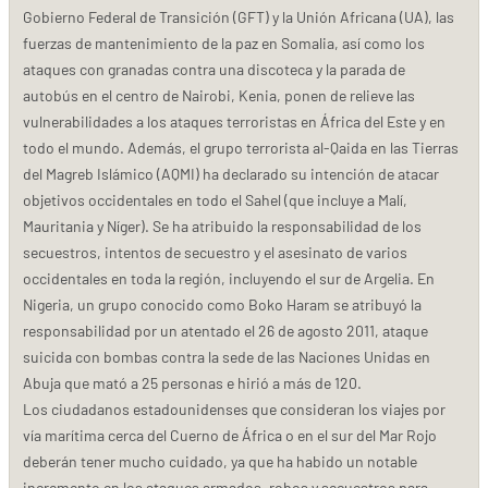
Gobierno Federal de Transición (GFT) y la Unión Africana (UA), las
fuerzas de mantenimiento de la paz en Somalia, así como los
ataques con granadas contra una discoteca y la parada de
autobús en el centro de Nairobi, Kenia, ponen de relieve las
vulnerabilidades a los ataques terroristas en África del Este y en
todo el mundo. Además, el grupo terrorista al-Qaida en las Tierras
del Magreb Islámico (AQMI) ha declarado su intención de atacar
objetivos occidentales en todo el Sahel (que incluye a Malí,
Mauritania y Níger). Se ha atribuido la responsabilidad de los
secuestros, intentos de secuestro y el asesinato de varios
occidentales en toda la región, incluyendo el sur de Argelia. En
Nigeria, un grupo conocido como Boko Haram se atribuyó la
responsabilidad por un atentado el 26 de agosto 2011, ataque
suicida con bombas contra la sede de las Naciones Unidas en
Abuja que mató a 25 personas e hirió a más de 120.
Los ciudadanos estadounidenses que consideran los viajes por
vía marítima cerca del Cuerno de África o en el sur del Mar Rojo
deberán tener mucho cuidado, ya que ha habido un notable
incremento en los ataques armados, robos y secuestros para