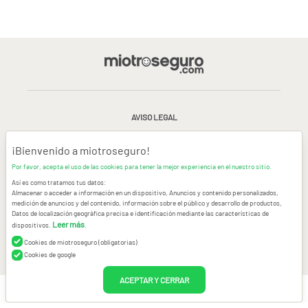
AVISO LEGAL
CONDICIONES GENERALES DE USO
¡Bienvenido a miotroseguro!
Por favor, acepta el uso de las cookies para tener la mejor experiencia en el nuestro sitio.
POLÍTICA DE PRIVACIDAD
|
CANAL DE DENUNCIAS
|
COOKIES
Así es como tratamos tus datos:
Almacenar o acceder a información en un dispositivo, Anuncios y contenido personalizados,
medición de anuncios y del contenido, información sobre el público y desarrollo de productos,
CONTACTAR
Datos de localización geográfica precisa e identificación mediante las características de
Leer más
dispositivos.
.
© Copyright miotroseguro.com 2026. Todos los derechos reservados
Images designed by
Freepik
Cookies de miotroseguro (obligatorias)
Cookies de google
ACEPTAR Y CERRAR