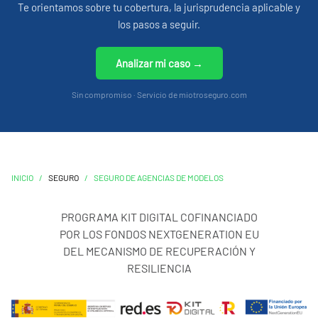
Te orientamos sobre tu cobertura, la jurisprudencia aplicable y
los pasos a seguir.
Analizar mi caso →
Sin compromiso · Servicio de miotroseguro.com
INICIO
/
SEGURO
/
SEGURO DE AGENCIAS DE MODELOS
PROGRAMA KIT DIGITAL COFINANCIADO
POR LOS FONDOS NEXTGENERATION EU
DEL MECANISMO DE RECUPERACIÓN Y
RESILIENCIA