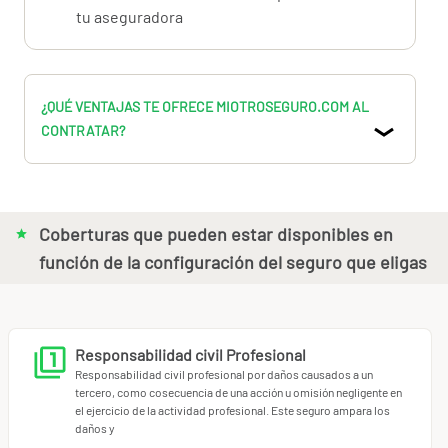
Incumplimiento de contratos
: demandas por
tu aseguradora
incumplimiento de contratos con modelos, fotógrafos,
diseñadores.
¿Qué ventajas te ofrecemos?
Retroactividad
¿QUÉ VENTAJAS TE OFRECE MIOTROSEGURO.COM AL
Responsabilidad civil Profesional
CONTRATAR?
Daños a expedientes
Inhabilitación profesional
Defensa Penal y reclamación de daños
Consúltanos tus dudas, llámanos para que podamos
Coberturas que pueden estar disponibles en
asesorarte al 902.74.79.78 o 91.898.10.18
función de la configuración del seguro que eligas
Responsabilidad civil Profesional
Responsabilidad civil profesional por daños causados a un
tercero, como cosecuencia de una acción u omisión negligente en
el ejercicio de la actividad profesional. Este seguro ampara los
daños y