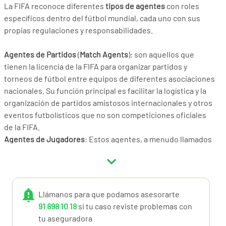
La FIFA reconoce diferentes
tipos de agentes
con roles
específicos dentro del fútbol mundial, cada uno con sus
propias regulaciones y responsabilidades.
Agentes de Partidos
(
Match Agents
): son aquellos que
tienen la licencia de la FIFA para organizar partidos y
torneos de fútbol entre equipos de diferentes asociaciones
nacionales. Su función principal es facilitar la logística y la
organización de partidos amistosos internacionales y otros
eventos futbolísticos que no son competiciones oficiales
de la FIFA.
Agentes de Jugadores
: Estos agentes, a menudo llamados
representantes o intermediarios, se encargan de
representar los intereses de los jugadores y entrenadores.
Sus tareas incluyen negociar contratos, buscar
oportunidades de traspaso, y en general, asesorar en la
Llámanos para que podamos asesorarte
carrera profesional de sus clientes. La regulación de los
91 898 10 18
si tu caso reviste problemas con
agentes de jugadores ha evolucionado con el tiempo, y la
tu aseguradora
FIFA ha implementado diversas normativas para regular su