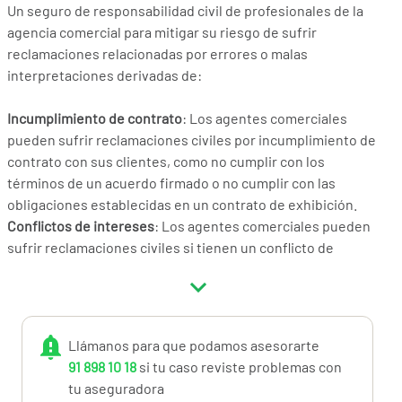
Un seguro de responsabilidad civil de profesionales de la
agencia comercial para mitigar su riesgo de sufrir
reclamaciones relacionadas por errores o malas
interpretaciones derivadas de:
Incumplimiento de contrato
: Los agentes comerciales
pueden sufrir reclamaciones civiles por incumplimiento de
contrato con sus clientes, como no cumplir con los
términos de un acuerdo firmado o no cumplir con las
obligaciones establecidas en un contrato de exhibición.
Conflictos de intereses
: Los agentes comerciales pueden
sufrir reclamaciones civiles si tienen un conflicto de
intereses y actúan en beneficio propio en lugar de en el
interés de su cliente.
Representación inadecuada
: Los agentes comerciales
pueden recibir reclamaciones civiles si no representan
Llámanos para que podamos asesorarte
adecuadamente los productos o servicios que están
91 898 10 18
si tu caso reviste problemas con
promoviendo, lo que puede llevar a cabo apartandose de las
tu aseguradora
directrices recibidas de la emrpesa a quienes representa.