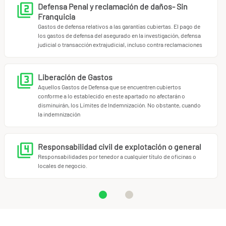
Defensa Penal y reclamación de daños- Sin
A destacar que un seguro de responsabilidad civil puede
Franquicia
ayudar a los agentes comerciales a establecer una imagen
Gastos de defensa relativos a las garantías cubiertas. El pago de
los gastos de defensa del asegurado en la investigación, defensa
profesional más sólida y fiable ante sus clientes.
judicial o transacción extrajudicial, incluso contra reclamaciones
Son opciones la contratación de coberturas
complementarias como la:
Liberación de Gastos
Aquellos Gastos de Defensa que se encuentren cubiertos
conforme a lo establecido en este apartado no afectarán o
Inhabilitación profesional
disminuirán, los Límites de Indemnización. No obstante, cuando
Responsabilidad civil por protección de datos
la indemnización
Daños a expedientes
Consulta el producto y si tienes dudas, llámanos al
Responsabilidad civil de explotación o general
91.898.10.18 o a
info@miotroseguro.com
.
Nos gustará
Responsabilidades por tenedor a cualquier título de oficinas o
ayudarte.
locales de negocio.