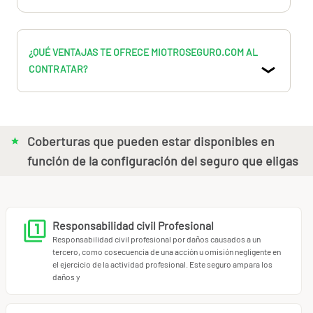
Publicidad engañosa
: Los agentes comerciales pueden
enfrentar demandas por publicidad engañosa respecto de
sus productos.
¿QUÉ VENTAJAS TE OFRECE MIOTROSEGURO.COM AL
..
CONTRATAR?
Los riesgos a que se enfrenta el agente comercial pueden
causarle preocupaciones y consumirle dinero en
defenderse y el seguro de responsabilidad civil puede
protegerlo.
Coberturas que pueden estar disponibles en
función de la configuración del seguro que eligas
Hemos desarrollado un seguro que protege a los agentes
comerciales profesionales y autónomos y se adapta
específicamente a sus necesidades, incluyendo las
coberturas y límites suficientes.
Responsabilidad civil Profesional
Responsabilidad civil profesional por daños causados a un
También se incluyen los gastos de defensa para proteger al
tercero, como cosecuencia de una acción u omisión negligente en
agente comercial ante las reclamaciones, fundadas o no, a
el ejercicio de la actividad profesional. Este seguro ampara los
daños y
precios atractivos y competitivos que se ajusten al
presupuesto de estos profesionales.