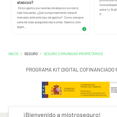
promoción su
atascos?
Comunidades 
Estos gastos por averías de atascos son de lo
entre 1 y 15 
más frecuente. ¿Qué comportamiento tiene el
P...
mercado ante este tipo de gastos?. Como siempre
varía de unas aseguradoras a otras. Veamos sólo
algun...
INICIO
/
SEGURO
/
SEGURO COMUNIDAD PROPIETARIOS
PROGRAMA KIT DIGITAL COFINANCIADO
¡Bienvenido a miotroseguro!