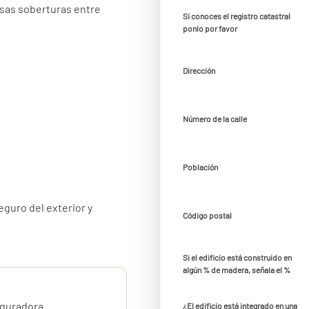
rsas soberturas entre
Si conoces el registro catastral
ponlo por favor
Dirección
Número de la calle
Población
eguro del exterior y
Código postal
omunidad de vecinos con
Si el edificio está construido en
algún % de madera, señala el %
edrisco, nieve e
eguradora
¿El edificio está integrado en una