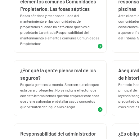
elementos comunes Comunidades
responsab
Propietarios: Las fosas sépticas
piscinas
Fosas sépticas y responsabilidad del
Ante el comi
mantenimiento en las comunidades de
comunidades 
propietarios cuando no está claro quién es el
condiciones 
propietario La entrada Responsabilidad del
a que se enf
mantenimiento elementos comunes Comunidades
del Tribunal S
Propietarios:...
¿Por qué la gente piensa mal de los
Asegurad
seguros?
de histor
Es que la gente es la monda. Se creen que el seguro
Por todo Mad
está para protegerles. No se indigne el lector que
principal de 
con esta broma hemos querido empezar este post
leyenda ‘ase
que viene a ahondar en detallar casos concretos
preguntado p
que permiten decir que a las asegur...
esos dinteles,
Responsabilidad del administrador
¿Es oblig