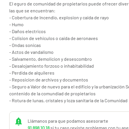
El eguro de comunidad de propietarios puede ofrecer dive
las que se encuentran:
- Cobertura de Incendio, explosion y caida de rayo
- Humo
- Daños electricos
- Colision de vehiculos o caida de aeronaves
- Ondas sonicas
- Actos de vandalismo
- Salvamento, demolicion y desescombro
- Desalojamiento forzoso o inhabitabilidad
- Perdida de alquileres
- Reposicion de archivos y documentos
- Seguro a Valor de nuevo para el edificio y la urbanización S
contenido de la comundiad de propietarios
- Rotura de lunas, cristales y loza sanitaria de la Comunidad
- Daños por agua producidos por las conducciones de la c
busqueda y reparacion de la averia
Llámanos para que podamos asesorarte
- Daños a la comunidad de propietarios por Lluvia, viento, p
91 898 10 18
si tu caso reviste problemas con tu as
inundacion