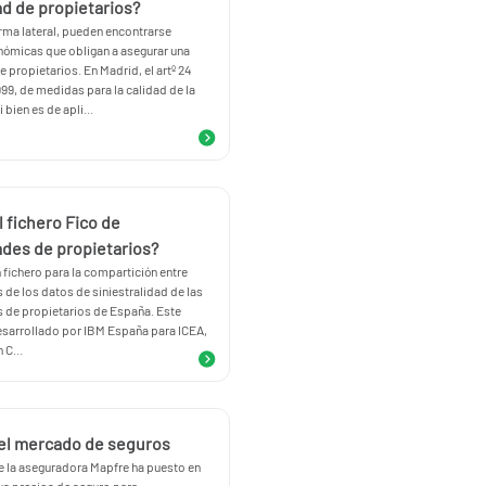
d de propietarios?
rma lateral, pueden encontrarse
ómicas que obligan a asegurar una
propietarios. En Madrid, el artº 24
999, de medidas para la calidad de la
i bien es de apli...
l fichero Fico de
des de propietarios?
n fichero para la compartición entre
de los datos de siniestralidad de las
de propietarios de España. Este
desarrollado por IBM España para ICEA,
 C...
del mercado de seguros
e la aseguradora Mapfre ha puesto en