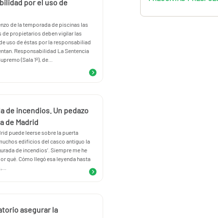
ilidad por el uso de
enzo de la temporada de piscinas las
de propietarios deben vigilar las
de uso de éstas por la responsabiliad
rentan. Responsabilidad La Sentencia
upremo (Sala 1ª), de...
a de incendios. Un pedazo
ia de Madrid
rid puede leerse sobre la puerta
muchos edificios del casco antiguo la
gurada de incendios’. Siempre me he
or qué. Cómo llegó esa leyenda hasta
...
atorio asegurar la