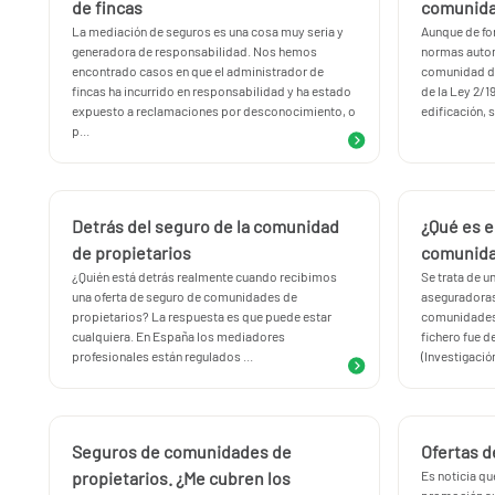
de fincas
comunida
La mediación de seguros es una cosa muy seria y
Aunque de fo
generadora de responsabilidad. Nos hemos
normas auton
encontrado casos en que el administrador de
comunidad de 
fincas ha incurrido en responsabilidad y ha estado
de la Ley 2/1
expuesto a reclamaciones por desconocimiento, o
edificación, s
p...
Detrás del seguro de la comunidad
¿Qué es e
de propietarios
comunida
¿Quién está detrás realmente cuando recibimos
Se trata de u
una oferta de seguro de comunidades de
aseguradoras 
propietarios? La respuesta es que puede estar
comunidades 
cualquiera. En España los mediadores
fichero fue 
profesionales están regulados ...
(Investigación
Seguros de comunidades de
Ofertas 
propietarios. ¿Me cubren los
Es noticia qu