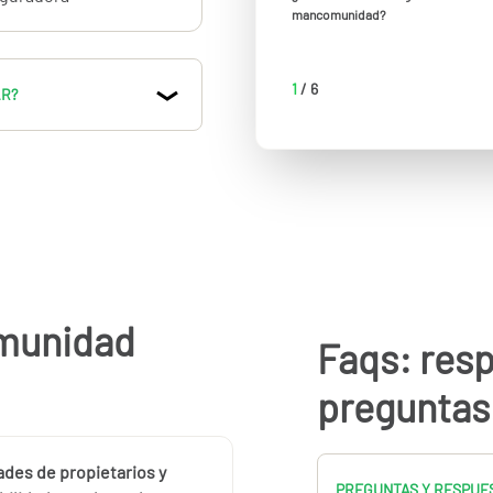
mancomunidad?
la comunidad de
1
/
6
AR?
ofreceremos
servicio de
es en
defensa de la
o con todas, sino
estros según nuestra
omunidad
Faqs: res
uestionario.
preguntas
des de propietarios y
PREGUNTAS Y RESPUES