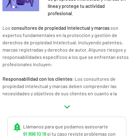
línea y protege tu actividad
profesional
.
Los
consultores de propiedad intelectual y marcas
son
expertos fundamentales en la protección y gestión de
derechos de propiedad intelectual, incluyendo patentes,
marcas registradas y derechos de autor. Algunos riesgos y
responsabilidades específicos a los que se enfrentan estos
profesionales incluyen:
Responsabilidad con los clientes
: Los consultores de
propiedad intelectual y marcas deben comprender las
necesidades y objetivos de sus clientes en cuanto a la
protección de sus activos intelectuales y marcas
comerciales. Para gestionar esta responsabilidad, es
esencial mantener una comunicación clara y efectiva,
realizar reuniones periódicas y recopilar información
Llámanos para que podamos asesorarte
detallada sobre las expectativas y metas de los clientes.
91 898 10 18
si tu caso reviste problemas con