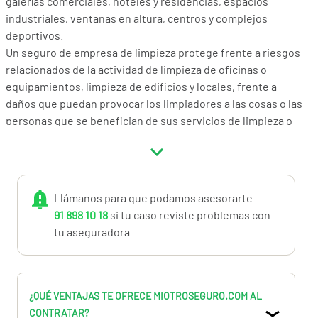
galerías comerciales, hoteles y residencias, espacios
industriales, ventanas en altura, centros y complejos
deportivos.
Un seguro de empresa de limpieza protege frente a riesgos
relacionados de la actividad de limpieza de oficinas o
equipamientos, limpieza de edificios y locales, frente a
daños que puedan provocar los limpiadores a las cosas o las
personas que se benefician de sus servicios de limpieza o
desinfección.
Las empresas de limpieza en Centros hospitalarios, puertos
y aeropuertos, empresas energéticas de gas, mineras o
químicas, no están inlcuidas en la oferta y deberán
Llámanos para que podamos asesorarte
solicitarnos oferta a través del botón superior
Busco
91 898 10 18
si tu caso reviste problemas con
Seguro
.
tu aseguradora
Más información en el 91.898.10.18 o en
info@miotroseguro.com
¿QUÉ VENTAJAS TE OFRECE MIOTROSEGURO.COM AL
CONTRATAR?