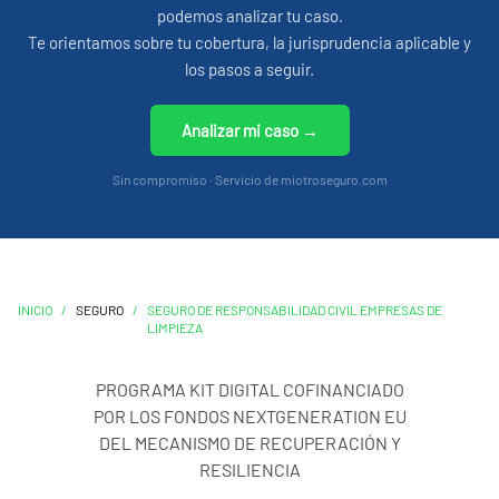
podemos analizar tu caso.
Te orientamos sobre tu cobertura, la jurisprudencia aplicable y
los pasos a seguir.
Analizar mi caso →
Sin compromiso · Servicio de miotroseguro.com
INICIO
/
SEGURO
/
SEGURO DE RESPONSABILIDAD CIVIL EMPRESAS DE
LIMPIEZA
PROGRAMA KIT DIGITAL COFINANCIADO
POR LOS FONDOS NEXTGENERATION EU
DEL MECANISMO DE RECUPERACIÓN Y
RESILIENCIA