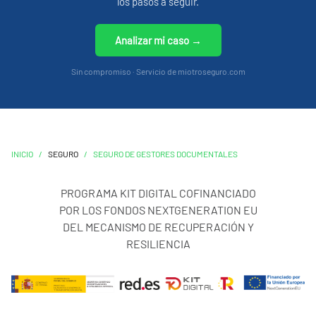
los pasos a seguir.
Inhabilitación profesional
Analizar mi caso →
Responsabilidad civil por protección de datos
Daños a expedientes
Sin compromiso · Servicio de miotroseguro.com
Consulta el producto y si tienes dudas, llámanos al
91.898.10.18 o a
info@miotroseguro.com
.
Nos gustará
ayudarte.
INICIO
/
SEGURO
/
SEGURO DE GESTORES DOCUMENTALES
PROGRAMA KIT DIGITAL COFINANCIADO
POR LOS FONDOS NEXTGENERATION EU
DEL MECANISMO DE RECUPERACIÓN Y
RESILIENCIA