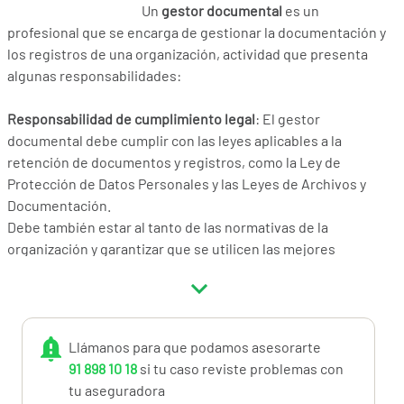
Un
gestor documental
es un
profesional que se encarga de gestionar la documentación y
los registros de una organización, actividad que presenta
algunas responsabilidades:
Responsabilidad de cumplimiento legal
: El gestor
documental debe cumplir con las leyes aplicables a la
retención de documentos y registros, como la Ley de
Protección de Datos Personales y las Leyes de Archivos y
Documentación.
Debe también estar al tanto de las normativas de la
organización y garantizar que se utilicen las mejores
prácticas en cuanto a la gestión y almacenamiento de
documentos.
Responsabilidad de datos
: El gestor documental debe
Llámanos para que podamos asesorarte
proteger la información confidencial y personal de la
91 898 10 18
si tu caso reviste problemas con
organización y de sus clientes, y garantizar que se utilicen
tu aseguradora
métodos de seguridad adecuados para evitar la filtración o