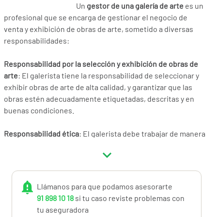
Un
gestor de una galería de arte
es un
profesional que se encarga de gestionar el negocio de
venta y exhibición de obras de arte, sometido a diversas
responsabilidades:
Responsabilidad por la selección y exhibición de obras de
arte
: El galerista tiene la responsabilidad de seleccionar y
exhibir obras de arte de alta calidad, y garantizar que las
obras estén adecuadamente etiquetadas, descritas y en
buenas condiciones.
Responsabilidad ética
: El galerista debe trabajar de manera
ética y responsable, respetando los derechos de propiedad
intelectual de los artistas y garantizando que se utilicen
prácticas justas y equitativas en el negocio de venta de
arte.
Llámanos para que podamos asesorarte
91 898 10 18
si tu caso reviste problemas con
Responsabilidad ante el cliente: El galerista debe
tu aseguradora
proporcionar una atención al cliente adecuada,