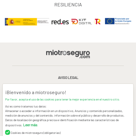
RESILIENCIA
AVISO LEGAL
CONDICIONES GENERALES DE USO
¡Bienvenido a miotroseguro!
Por favor, acepta el uso de las cookies para tener la mejor experiencia en el nuestro sitio.
POLÍTICA DE PRIVACIDAD
|
CANAL DE DENUNCIAS
|
COOKIES
Así es como tratamos tus datos:
Almacenar o acceder a información en un dispositivo, Anuncios y contenido personalizados,
medición de anuncios y del contenido, información sobre el público y desarrollo de productos,
CONTACTAR
Datos de localización geográfica precisa e identificación mediante las características de
Leer más
dispositivos.
.
© Copyright miotroseguro.com 2026. Todos los derechos reservados
Images designed by
Freepik
Cookies de miotroseguro (obligatorias)