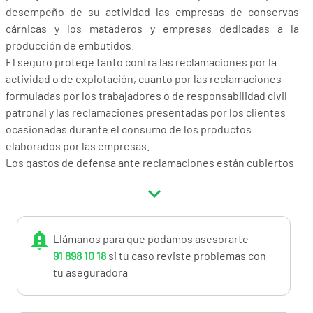
desempeño de su actividad las empresas de conservas
cárnicas y los mataderos y empresas dedicadas a la
producción de embutidos.
El seguro protege tanto contra las reclamaciones por la
actividad o de explotación, cuanto por las reclamaciones
formuladas por los trabajadores o de responsabilidad civil
patronal y las reclamaciones presentadas por los clientes
ocasionadas durante el consumo de los productos
elaborados por las empresas.
Los gastos de defensa ante reclamaciones están cubiertos
en la póliza para hacer frente a las minutas de abogados y
procuradores.
Consulta el producto y si tienes dudas, llámanos al
Llámanos para que podamos asesorarte
91.898.10.18 o a
info@miotroseguro.com
.
Nos gustará
91 898 10 18
si tu caso reviste problemas con
ayudarte.
tu aseguradora