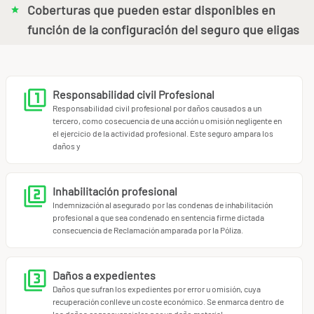
Coberturas que pueden estar disponibles en
chi machure, cimática, craneo sacral, crecimiento personal,
función de la configuración del seguro que eligas
dirección de stress, energía cinética,enseñanza de
Alexander, equilibrio cero, equilibrio de energía, esencia de
concha, esencias vibracionales, fitobiofísica, flebotomía,
flores de bach, giro tónica, giroquinesis, hidroterapia,
Responsabilidad civil Profesional
hipnosis, human givens, hypertonx, instructor de masajes,
Responsabilidad civil profesional por daños causados a un
método melchidez, método mezieres, moxibustión, myo chi,
tercero, como cosecuencia de una acción u omisión negligente en
neuroterapia, ohashiatsu, presión acuática, programación
el ejercicio de la actividad profesional. Este seguro ampara los
daños y
neurolinguística, psicodinámica, quinesiología, radiónica,
relajación, respiración, sanación energética, seikisoho,
seitai, shamanics, siatsu, sinergia, terapia auricular termal,
Inhabilitación profesional
terapia biomagnética, terapia zen, terapias de regresiones,
Indemnización al asegurado por las condenas de inhabilitación
yoga, entre otras.
profesional a que sea condenado en sentencia firme dictada
consecuencia de Reclamación amparada por la Póliza.
Si deseas asegurar la actividad de Osteopatía o Quiromasaje
consulta nuestro producto:
https://www.miotroseguro.com/seguro/quiromasajista-
Daños a expedientes
osteopata
Daños que sufran los expedientes por error u omisión, cuya
Si deseas Fisioterapia consulta
recuperación conlleve un coste económico. Se enmarca dentro de
los daños consecuenciales por un daño material.