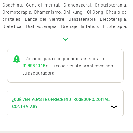
Coaching, Control mental, Craneosacral, Cristaloterapia,
Cromoterapia, Chamanismo, Chi Kung - Qi Gong, Círculo de
cristales, Danza del vientre, Danzaterapia, Dietoterapia,
Dietética, Diafreoterapia, Drenaje linfático, Fitoterapia,
Gestalt, Gestión de estress, Hipnoterapia o hipnosis,
Homeopatía, Homeosiniatria, Inteligencia emocional,
Kinesiología, Liberador Holístico de Estrés, Litoterapia,
Masaje, Masaje tantrico, Medicina antroposófica, Medicina
Llámanos para que podamos asesorarte
Ayurveda, Medicina tradicional china, Medicina Tibetana,
91 898 10 18
si tu caso reviste problemas con
Meditación, Musicoterapia, Naturopatía, Neuralterapia,
tu aseguradora
Neuropatía, Oligoterapia, Ozonoterapia, Pilates, PNL,
Quiropráctica, Radiestesia, Radionica, Rebirthing, Resp.
Consciente, Reflexología, Reiki, Risoterapia, Reeducación
postural global RPG, Rolfing, Shambalia, Shiatsu, Spinologia,
¿QUÉ VENTAJAS TE OFRECE MIOTROSEGURO.COM AL
sueños y arquetipos, Tacto Terapéutico, Tai Chi, Terapia de
CONTRATAR?
Polaridad, Terapia Floral, Yoga, Masaje de
Ayurvedaadiestramiento de la vida, agujas secas, alergia
alimentaria, alivio, aproximación trager, armonía de cuerpo,
autogénica, biocinética, biomecánica, bioquímica, buteyko,