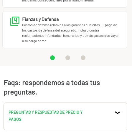
https://www.miotroseguro.com/seguro/fisioterapeuta
Si Psicoterapia o Psicología, consulta
https://www.miotroseguro.com/seguro/pedagogo-
Fianzas y Defensa
psicologo-logopeda
Gastos de defensa relativos a las garantías cubiertas. El pago de
Hemos desarrollado un seguro que protege de los errores
los gastos de defensa del asegurado, incluso contra
reclamaciones infundadas, honorarios y demás gastos que vayan
profesionales de profesionales y autónomos.
a su cargo como
Consulta el producto y si tienes dudas, llámanos al
91.898.10.18 o a
info@miotroseguro.com
.
Nos gustará
ayudarte.
Faqs: respondemos a todas tus
preguntas.
PREGUNTAS Y RESPUESTAS DE PRECIO Y
PAGOS