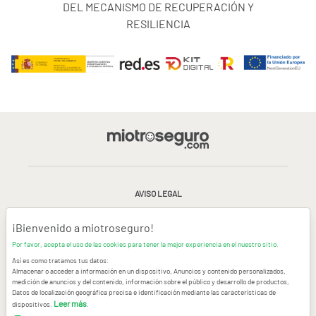
DEL MECANISMO DE RECUPERACIÓN Y
RESILIENCIA
AVISO LEGAL
CONDICIONES GENERALES DE USO
¡Bienvenido a miotroseguro!
Por favor, acepta el uso de las cookies para tener la mejor experiencia en el nuestro sitio.
POLÍTICA DE PRIVACIDAD
|
CANAL DE DENUNCIAS
|
COOKIES
Así es como tratamos tus datos:
Almacenar o acceder a información en un dispositivo, Anuncios y contenido personalizados,
medición de anuncios y del contenido, información sobre el público y desarrollo de productos,
CONTACTAR
Datos de localización geográfica precisa e identificación mediante las características de
Leer más
dispositivos.
.
© Copyright miotroseguro.com 2026. Todos los derechos reservados