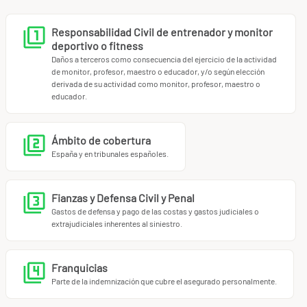
actividad profesional.
Responsabilidad Civil de entrenador y monitor
Además, este producto está alineado con los principios de
deportivo o fitness
profesionalización y calidad impulsados por la FEF y el
Daños a terceros como consecuencia del ejercicio de la actividad
Registro Español de Profesionales del Ejercicio (
ESREPs
),
de monitor, profesor, maestro o educador, y/o según elección
derivada de su actividad como monitor, profesor, maestro o
reforzando la seguridad y confianza de tus clientes.
educador.
Ámbito de cobertura
España y en tribunales españoles.
Fianzas y Defensa Civil y Penal
Gastos de defensa y pago de las costas y gastos judiciales o
extrajudiciales inherentes al siniestro.
Franquicias
Parte de la indemnización que cubre el asegurado personalmente.