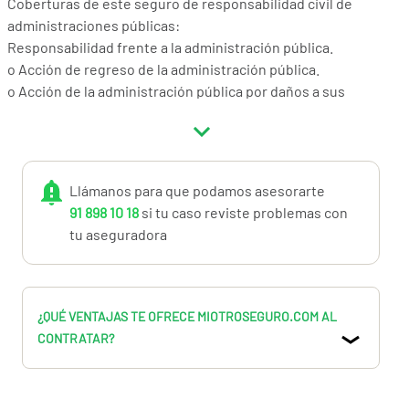
Coberturas de este seguro de responsabilidad civil de
administraciones públicas:
Responsabilidad frente a la administración pública.
o Acción de regreso de la administración pública.
o Acción de la administración pública por daños a sus
bienes y derechos.
o Acción por responsabilidad contable (incluyendo
investigaciones del Tribunal de Cuentas) Responsabilidad
frente a terceros.
Llámanos para que podamos asesorarte
Responsabilidad por prácticas de empleo indebidas de la
91 898 10 18
si tu caso reviste problemas con
Autoridad o Personal
tu aseguradora
Responsabilidad por prácticas de empleo indebidas de la
Administración Pública (sublímite 250.000 €)
Restitución de imagen
Defensa y asistencia legal
¿QUÉ VENTAJAS TE OFRECE MIOTROSEGURO.COM AL
Extensión de cobertura a constitución de fianzas civiles
CONTRATAR?
Extensión de cobertura a gastos de constitución de fianzas
penales
Extensión de cobertura a pérdida de documentos