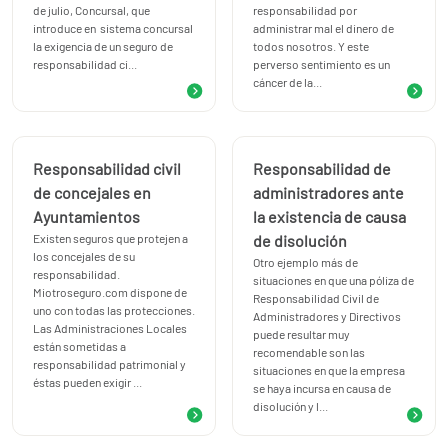
de julio, Concursal, que
responsabilidad por
introduce en sistema concursal
administrar mal el dinero de
la exigencia de un seguro de
todos nosotros. Y este
responsabilidad ci...
perverso sentimiento es un
cáncer de la...
Responsabilidad civil
Responsabilidad de
de concejales en
administradores ante
Ayuntamientos
la existencia de causa
Existen seguros que protejen a
de disolución
los concejales de su
Otro ejemplo más de
responsabilidad.
situaciones en que una póliza de
Miotroseguro.com dispone de
Responsabilidad Civil de
uno con todas las protecciones.
Administradores y Directivos
Las Administraciones Locales
puede resultar muy
están sometidas a
recomendable son las
responsabilidad patrimonial y
situaciones en que la empresa
éstas pueden exigir ...
se haya incursa en causa de
disolución y l...