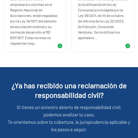
empresarios inscritas en el
la modificación de la Ley
Registro Nacional de
Concursal promulgada por la
Asociaciones. están reguladas
Ley 38/2011, de 10 de octubre,
por la Ley 19/1977 del derecho
de reforma de la Ley 22/2003,
de asociación sindical y su
de 9 de julio, Concursal.
norma de desarrollo el RD
Veintiuno. Se modifican los
837/1977. Estas normas no
apartados...
regulan las resp...
¿Ya has recibido una reclamación de
responsabilidad civil?
Si tienes un siniestro abierto de responsabilidad civil,
podemos analizar tu caso.
Te orientamos sobre tu cobertura, la jurisprudencia aplicable y
los pasos a seguir.