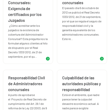
Concursales:
concursales
Exigencia de
El pasado día 6 de octubre de
2012 se publicó el Real Decreto
certificados por los
1333/2012, de 21 de septiembre,
Juzgados
por el que se regula el seguro de
¿Cómo acreditar ante los
responsabilidad civil y la
juzgados la existencia de
garantía equivalente de los
cobertura del Administrador
administradores concursales.
Concursal? Esta pregunta nos la
Este re...
formulan algunos clientes al hilo
de dispuesto por el Real
Decreto 1333/2012, de 21 de
septiembre, por el qu...
Responsabilidad Civil
Culpabilidad de las
de Administradores
autoridades públicas y
concursales
responsabilidad
A punto de aprobarse
Está en el ambiente, que nadie
el Proyecto de Real Decreto de
parece tener la culpa del
cumplimiento del Art. 29.1 de
desastre económico actual. A
reforma de la Ley 22/2003, de 9
nadie parece exigible