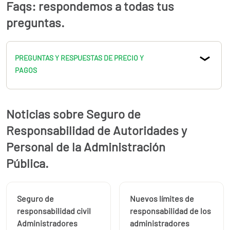
Faqs: respondemos a todas tus
Extensión de cobertura a cónyuge y pareja de hecho
Extensión de cobertura a herederos, legatarios,
preguntas.
representantes legales y causahabientes
Extensión de cobertura a representantes en entidades
externas
PREGUNTAS Y RESPUESTAS DE PRECIO Y
Cobertura a entidades externas
PAGOS
Libre designación de profesional.
Noticias sobre Seguro de
Responsabilidad de Autoridades y
Personal de la Administración
Pública.
Seguro de
Nuevos límites de
responsabilidad civil
responsabilidad de los
Administradores
administradores