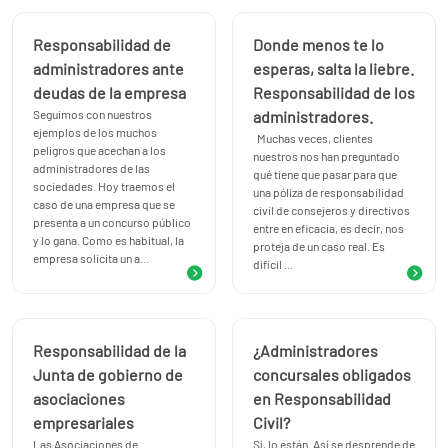
Responsabilidad de
Donde menos te lo
administradores ante
esperas, salta la liebre.
deudas de la empresa
Responsabilidad de los
Seguimos con nuestros
administradores.
ejemplos de los muchos
Muchas veces, clientes
peligros que acechan a los
nuestros nos han preguntado
administradores de las
qué tiene que pasar para que
sociedades. Hoy traemos el
una póliza de responsabilidad
caso de una empresa que se
civil de consejeros y directivos
presenta a un concurso público
entre en eficacia, es decir, nos
y lo gana. Como es habitual, la
proteja de un caso real. Es
empresa solicita un a...
difícil ...
Responsabilidad de la
¿Administradores
Junta de gobierno de
concursales obligados
asociaciones
en Responsabilidad
empresariales
Civil?
Las Asociaciones de
Sí, lo están. Así se desprende de