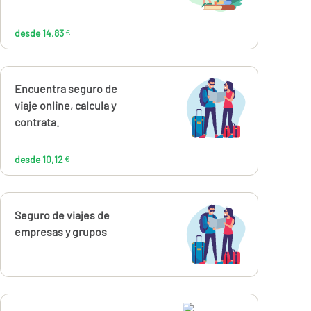
desde 14,83
€
Calcúlalo ahora
Encuentra seguro de
desde
10,12
viaje online, calcula y
€
contrata.
desde 10,12
€
Calcúlalo ahora
Seguro de viajes de
empresas y grupos