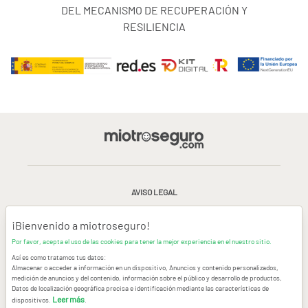
DEL MECANISMO DE RECUPERACIÓN Y
RESILIENCIA
AVISO LEGAL
CONDICIONES GENERALES DE USO
¡Bienvenido a miotroseguro!
Por favor, acepta el uso de las cookies para tener la mejor experiencia en el nuestro sitio.
POLÍTICA DE PRIVACIDAD
|
CANAL DE DENUNCIAS
|
COOKIES
Así es como tratamos tus datos:
Almacenar o acceder a información en un dispositivo, Anuncios y contenido personalizados,
medición de anuncios y del contenido, información sobre el público y desarrollo de productos,
CONTACTAR
Datos de localización geográfica precisa e identificación mediante las características de
Leer más
dispositivos.
.
© Copyright miotroseguro.com 2026. Todos los derechos reservados