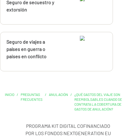
Calcúlalo ahora
Seguro de secuestro y
extorsión
Calcúlalo ahora
Seguro de viajes a
países en guerra o
paises en conflicto
INICIO
/
PREGUNTAS
/
ANULACIÓN
/
¿QUÉ GASTOS DEL VIAJE SON
FRECUENTES
REEMBOLSABLES CUANDO SE
CONTRATA LA COBERTURA DE
GASTOS DE ANULACIÓN?
PROGRAMA KIT DIGITAL COFINANCIADO
POR LOS FONDOS NEXTGENERATION EU