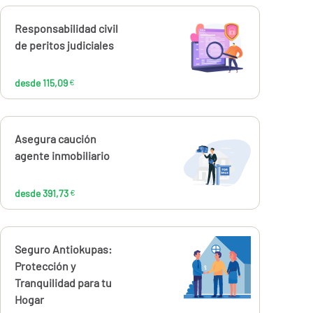
Calcúlalo ahora
Responsabilidad civil
desde
115,09
de peritos judiciales
€
desde 115,09
€
Calcúlalo ahora
Asegura caución
desde
391,73
agente inmobiliario
€
desde 391,73
€
Calcúlalo ahora
Seguro Antiokupas:
desde
52,01
Protección y
€
Tranquilidad para tu
Hogar