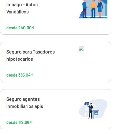
240,00
Impago - Actos
€
Vandálicos
desde 240,00
€
Calcúlalo ahora
Seguro para Tasadores
desde
385,04
hipotecarios
€
desde 385,04
€
Calcúlalo ahora
Seguro agentes
desde
112,96
inmobiliarios apis
€
desde 112,96
€