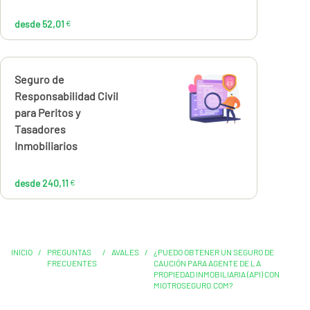
desde 52,01
€
Calcúlalo ahora
Seguro de
desde
240,11
Responsabilidad Civil
€
para Peritos y
Tasadores
Inmobiliarios
desde 240,11
€
INICIO
/
PREGUNTAS
/
AVALES
/
¿PUEDO OBTENER UN SEGURO DE
FRECUENTES
CAUCIÓN PARA AGENTE DE LA
PROPIEDAD INMOBILIARIA (API) CON
MIOTROSEGURO.COM?