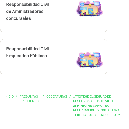
Responsabilidad Civil
de Aministradores
concursales
Calcúlalo ahora
Responsabilidad Civil
Empleados Públicos
INICIO
/
PREGUNTAS
/
COBERTURAS
/
¿PROTEGE EL SEGURO DE
FRECUENTES
RESPONSABILIDAD CIVIL DE
ADMINISTRADORES LAS
RECLAMACIONES POR DEUDAS
TRIBUTARIAS DE LA SOCIEDAD?