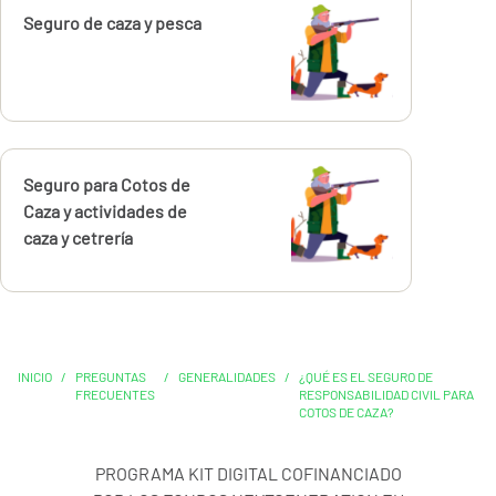
Calcúlalo ahora
Seguro de caza y pesca
Calcúlalo ahora
Seguro para Cotos de
Caza y actividades de
caza y cetrería
INICIO
/
PREGUNTAS
/
GENERALIDADES
/
¿QUÉ ES EL SEGURO DE
FRECUENTES
RESPONSABILIDAD CIVIL PARA
COTOS DE CAZA?
PROGRAMA KIT DIGITAL COFINANCIADO