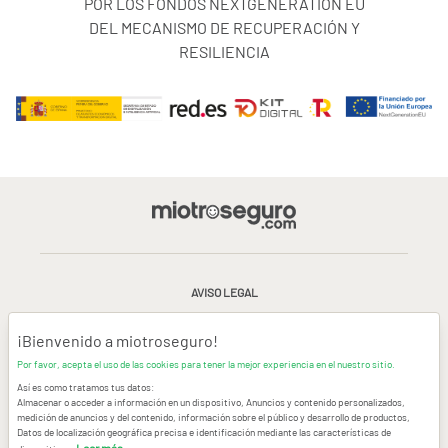
POR LOS FONDOS NEXTGENERATION EU
DEL MECANISMO DE RECUPERACIÓN Y
RESILIENCIA
AVISO LEGAL
CONDICIONES GENERALES DE USO
¡Bienvenido a miotroseguro!
Por favor, acepta el uso de las cookies para tener la mejor experiencia en el nuestro sitio.
POLÍTICA DE PRIVACIDAD
|
CANAL DE DENUNCIAS
|
COOKIES
Así es como tratamos tus datos:
Almacenar o acceder a información en un dispositivo, Anuncios y contenido personalizados,
medición de anuncios y del contenido, información sobre el público y desarrollo de productos,
CONTACTAR
Datos de localización geográfica precisa e identificación mediante las características de
Leer más